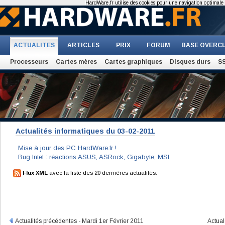
HardWare.fr utilise des cookies pour une navigation optimale et
ACTUALITES
ARTICLES
PRIX
FORUM
BASE OVERC
Processeurs
Cartes mères
Cartes graphiques
Disques durs
S
Actualités informatiques du 03-02-2011
Mise à jour des PC HardWare.fr !
Bug Intel : réactions ASUS, ASRock, Gigabyte, MSI
Flux XML
avec la liste des 20 dernières actualités.
Actualités précédentes - Mardi 1er Février 2011
Actual