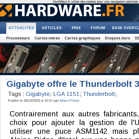
HardWare.fr utilise des cookies pour une navigation optimale et
ACTUALITES
ARTICLES
PRIX
FORUM
BASE OVERC
Processeurs
Cartes mères
Cartes graphiques
Disques durs
S
Gigabyte offre le Thunderbolt 3
Tags :
Gigabyte
;
LGA 1151
;
Thunderbolt
;
Publié le 26/10/2015 à 15:57 par
Marc Prieur
Contrairement aux autres fabricants,
choix pour ajouter la gestion de l
utiliser une puce ASM1142 mais pl