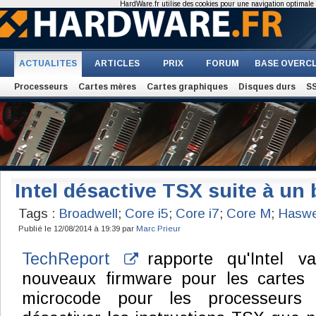
HardWare.fr utilise des cookies pour une navigation optimale et
ACTUALITES
ARTICLES
PRIX
FORUM
BASE OVERC
Processeurs
Cartes mères
Cartes graphiques
Disques durs
S
Intel désactive TSX suite à un
Tags :
Broadwell
;
Core i5
;
Core i7
;
Core M
;
Haswe
Publié le 12/08/2014 à 19:39 par
Marc Prieur
TechReport
rapporte qu'Intel v
nouveaux firmware pour les cartes
microcode pour les processeurs 