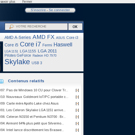
savoir plus
Fermer
S'inscrire
-
Se connecter
AMD FX
AMD A-Series
Core i3
ASUS
Core i7
Haswell
Core i5
Fermi
LGA 2011
LGA 1155
LGA 1151
Pilotes GeForce
Radeon HD 7970
Skylake
USB 3
Contenus relatifs
/07: Pas de Windows 10 CU pour Clover Tr...
[
]
+
/10: Nouveaux Goldmont IoT/PC portable c...
[
]
+
/09: Carte mère Apollo Lake chez Asus
[
]
+
/01: Les Celeron Skylake LGA 1151 arrive...
[
]
+
/06: Celeron N3150 et Pentium N3700 : Br...
[
]
+
/04: Airmont 64% plus petit que Silvermo...
[
]
+
/04: Intel lance discrètement les Braswe...
[
]
+