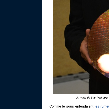
Un wafer de Bay Trail se p
Comme le sous entendaient
les rume