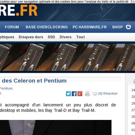
cookies pour une navigation optimale et des cookies tiers pour l'analyse du trafic et la publicité
En 
FORUM
BASE OVERCLOCKING
PC HARDWARE.FR
SHOP
phiques
Disques durs
SSD
Divers
Tout
t des Celeron et Pentium
Pentium
;
24
l
(0) Réaction
25
29
t accompagné d'un lancement un peu plus discret de
esktop et mobiles, les Bay Trail-D et Bay Trail-M.
27
26
08
01