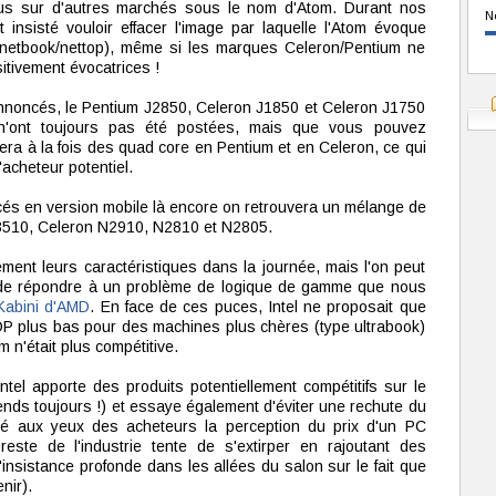
us sur d'autres marchés sous le nom d'Atom. Durant nos
N
ont insisté vouloir effacer l'image par laquelle l'Atom évoque
netbook/nettop), même si les marques Celeron/Pentium ne
tivement évocatrices !
annoncés, le Pentium J2850, Celeron J1850 et Celeron J1750
es n'ont toujours pas été postées, mais que vous pouvez
era à la fois des quad core en Pentium et en Celeron, ce qui
'acheteur potentiel.
és en version mobile là encore on retrouvera un mélange de
3510, Celeron N2910, N2810 et N2805.
ent leurs caractéristiques dans la journée, mais l'on peut
 de répondre à un problème de logique de gamme que nous
Kabini d'AMD
. En face de ces puces, Intel ne proposait que
P plus bas pour des machines plus chères (type ultrabook)
 n'était plus compétitive.
el apporte des produits potentiellement compétitifs sur le
tends toujours !) et essaye également d'éviter une rechute du
ué aux yeux des acheteurs la perception du prix d'un PC
reste de l'industrie tente de s'extirper en rajoutant des
 l'insistance profonde dans les allées du salon sur le fait que
nir).