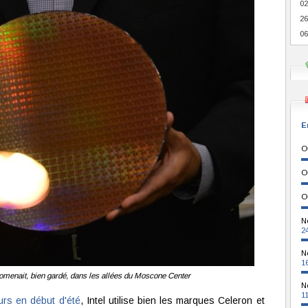
02
26
06
E
O
O
O
N
2
N
1
romenait, bien gardé, dans les allées du Moscone Center
N
1
urs en début d'été
, Intel utilise bien les marques Celeron et