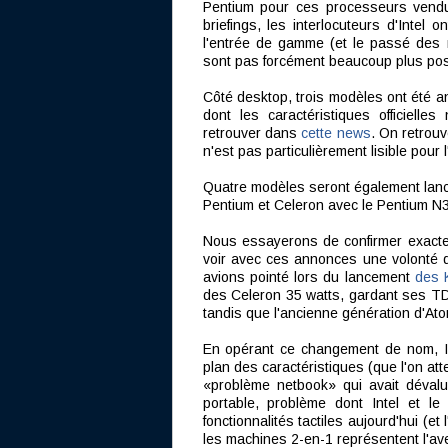
Pentium pour ces processeurs vend
briefings, les interlocuteurs d'Intel 
l'entrée de gamme (et le passé des 
sont pas forcément beaucoup plus posi
Côté desktop, trois modèles ont été 
dont les caractéristiques officiell
retrouver dans
cette news
. On retrouv
n'est pas particulièrement lisible pour l
Quatre modèles seront également lanc
Pentium et Celeron avec le Pentium N
Nous essayerons de confirmer exactem
voir avec ces annonces une volonté
avions pointé lors du lancement
des 
des Celeron 35 watts, gardant ses TD
tandis que l'ancienne génération d'Atom
En opérant ce changement de nom, Int
plan des caractéristiques (que l'on at
«problème netbook» qui avait déval
portable, problème dont Intel et le 
fonctionnalités tactiles aujourd'hui (et
les machines 2-en-1 représentent l'ave