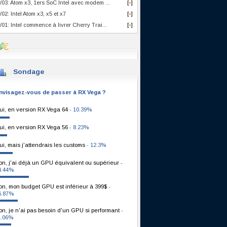
/03: Atom x3, 1ers SoC Intel avec modem ...
[
]
+
/02: Intel Atom x3, x5 et x7
[
]
+
/01: Intel commence à livrer Cherry Trai...
[
]
+
Sondage
nvisagez-vous de passer à RX Vega ?
ui, en version RX Vega 64
- 10.39%
ui, en version RX Vega 56
- 8.23%
ui, mais j'attendrais les customs
- 12.3%
on, j'ai déjà un GPU équivalent ou supérieur
-
4.44%
on, mon budget GPU est inférieur à 399$
-
6.87%
on, je n'ai pas besoin d'un GPU si performant
-
1.06%