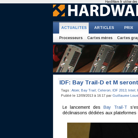
HardWare.fr utilise des 
ACTUALITES
ARTICLES
PRIX
Processeurs
Cartes mères
Cartes gra
IDF: Bay Trail-D et M seron
Tags :
Atom
;
Bay Trail
;
Celeron
;
IDF 2013
;
Intel
;
Publié le 12/09/2013 à 16:17 par
Guillaume Loue
Le lancement des
Bay Trail-T
s'es
déclinaisons dédiées aux plateformes d