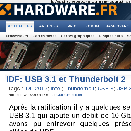
HardWare.fr utilise des cookies pour une navigation optimale et
ACTUALITES
ARTICLES
PRIX
FORUM
BASE OVERC
Processeurs
Cartes mères
Cartes graphiques
Disques durs
S
IDF: USB 3.1 et Thunderbolt 2
Tags :
IDF 2013
;
Intel
;
Thunderbolt
;
USB 3
;
USB 3
Publié le 13/09/2013 à 17:57 par
Guillaume Louel
Après la ratification il y a quelques 
USB 3.1 qui ajoute un débit de 10 Gb/
avons pu entrevoir quelques prése