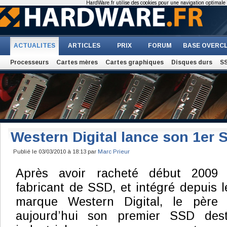
HardWare.fr utilise des cookies pour une navigation optimale et
ACTUALITES
ARTICLES
PRIX
FORUM
BASE OVERC
Processeurs
Cartes mères
Cartes graphiques
Disques durs
S
Western Digital lance son 1er 
Publié le 03/03/2010 à 18:13 par
Marc Prieur
Après avoir racheté début 2009 
fabricant de SSD, et intégré depuis l
marque Western Digital, le père
aujourd’hui son premier SSD des