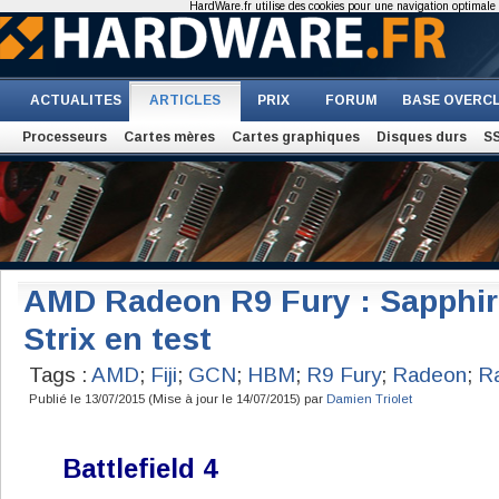
HardWare.fr utilise des cookies pour une navigation optimale et
ACTUALITES
ARTICLES
PRIX
FORUM
BASE OVERC
Processeurs
Cartes mères
Cartes graphiques
Disques durs
S
AMD Radeon R9 Fury : Sapphire
Strix en test
Tags :
AMD
;
Fiji
;
GCN
;
HBM
;
R9 Fury
;
Radeon
;
R
Publié le 13/07/2015 (Mise à jour le 14/07/2015) par
Damien Triolet
Battlefield 4