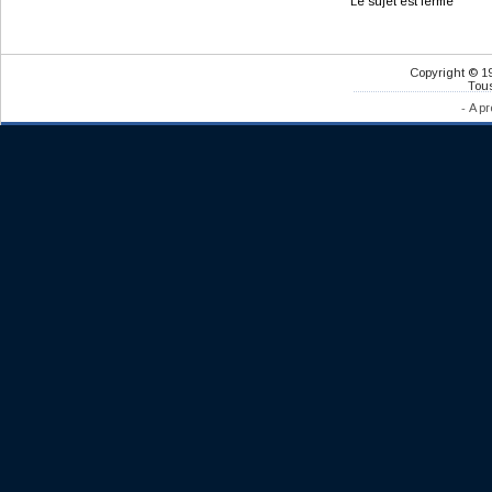
Le sujet est fermé
Copyright © 1
Tous
-
A pr