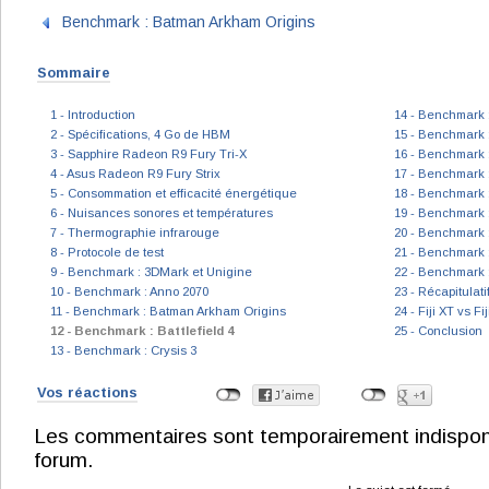
Benchmark : Batman Arkham Origins
Sommaire
1 - Introduction
14 - Benchmark :
2 - Spécifications, 4 Go de HBM
15 - Benchmark 
3 - Sapphire Radeon R9 Fury Tri-X
16 - Benchmark :
4 - Asus Radeon R9 Fury Strix
17 - Benchmark 
5 - Consommation et efficacité énergétique
18 - Benchmark 
6 - Nuisances sonores et températures
19 - Benchmark :
7 - Thermographie infrarouge
20 - Benchmark : 
8 - Protocole de test
21 - Benchmark 
9 - Benchmark : 3DMark et Unigine
22 - Benchmark 
10 - Benchmark : Anno 2070
23 - Récapitulat
11 - Benchmark : Batman Arkham Origins
24 - Fiji XT vs F
12 - Benchmark : Battlefield 4
25 - Conclusion
13 - Benchmark : Crysis 3
Vos réactions
Les commentaires sont temporairement indisponibl
forum.