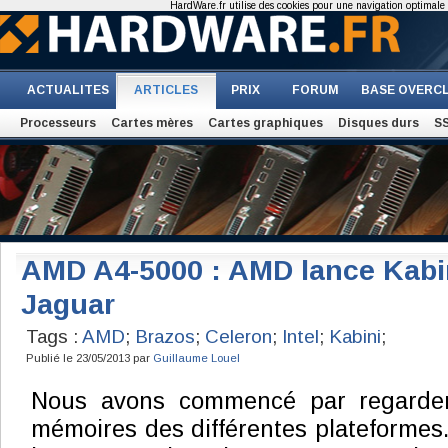
HardWare.fr utilise des cookies pour une navigation optimale et
ACTUALITES
ARTICLES
PRIX
FORUM
BASE OVERC
Processeurs
Cartes mères
Cartes graphiques
Disques durs
S
AMD A4-5000 : AMD lance Kabin
Jaguar
Tags :
AMD
;
Brazos
;
Celeron
;
Intel
;
Kabini
;
Publié le 23/05/2013 par
Guillaume Louel
Nous avons commencé par regarder
mémoires des différentes plateformes. 