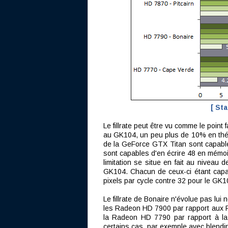
[ St
Le fillrate peut être vu comme le point
au GK104, un peu plus de 10% en théor
de la GeForce GTX Titan sont capables
sont capables d'en écrire 48 en mémoi
limitation se situe en fait au niveau
GK104. Chacun de ceux-ci étant capabl
pixels par cycle contre 32 pour le GK10
Le fillrate de Bonaire n'évolue pas lu
les Radeon HD 7900 par rapport aux 
la Radeon HD 7790 par rapport à la 
certains cas, par exemple avec blendi