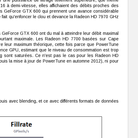
r une puissance de filtrage tellement supérieure, que même
 FP16 à demi-vitesse, elles affichaient des débits proches des
les GeForce GTX 600 qui prennent une avance considérable
 fait qu'enfoncer le clou et devance la Radeon HD 7970 GHz
 GeForce GTX 600 ont du mal à atteindre leur débit maximal
pourtant maximale. Les Radeon HD 7700 basées sur Cape
re leur maximum théorique, cette fois parce que PowerTune
ence GPU, estimant que le niveau de consommation est trop
ing sont saturées. Ce n'est pas le cas pour les Radeon HD
uis la mise à jour de PowerTune en automne 2012), ni pour
puis avec blending, et ce avec différents formats de données