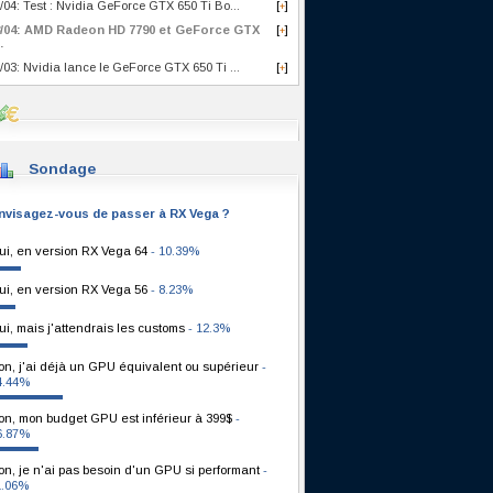
/04: Test : Nvidia GeForce GTX 650 Ti Bo...
[
]
+
8/04: AMD Radeon HD 7790 et GeForce GTX
[
]
+
.
/03: Nvidia lance le GeForce GTX 650 Ti ...
[
]
+
Sondage
nvisagez-vous de passer à RX Vega ?
ui, en version RX Vega 64
- 10.39%
ui, en version RX Vega 56
- 8.23%
ui, mais j'attendrais les customs
- 12.3%
on, j'ai déjà un GPU équivalent ou supérieur
-
4.44%
on, mon budget GPU est inférieur à 399$
-
6.87%
on, je n'ai pas besoin d'un GPU si performant
-
1.06%