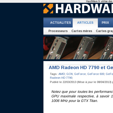
HardWare.fr utilise des 
ACTUALITES
ARTICLES
PRIX
Processeurs
Cartes mères
Cartes gra
AMD Radeon HD 7790 et GeF
Tags :
AMD
;
GCN
;
GeForce
;
GeForce 600
;
GeFor
Radeon HD 7790
;
Publié le 22/03/2013 (Mise à jour le 08/04/2013)
Notez que pour toutes les performanc
GPU maximale respective, à savoir
1006 MHz pour la GTX Titan.