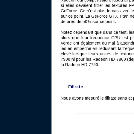
Radeon qui compensaient jusqu'ici pa
si elles devaient filtrer les textures
GeForce. Ce n'est plus le cas avec 
sur ce point. La GeForce GTX Titan ne
de près de 50% sur ce point.
Notez cependant que dans ce test, les
alors que leur fréquence GPU est 
Verde ont également du mal à atteind
les en empêche en réduisant la fréqu
élevé lorsque leurs unités de textur
7900 ni pour les Radeon HD 7800 (dep
la Radeon HD 7790.
Fillrate
Nous avons mesuré le fillrate sans et 
: