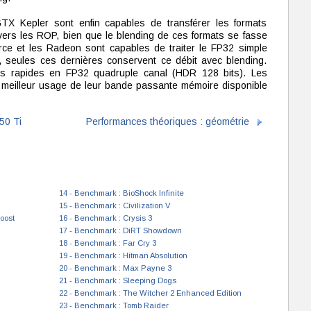
GTX Kepler sont enfin capables de transférer les formats
ers les ROP, bien que le blending de ces formats se fasse
rce et les Radeon sont capables de traiter le FP32 simple
, seules ces dernières conservent ce débit avec blending.
lus rapides en FP32 quadruple canal (HDR 128 bits). Les
 meilleur usage de leur bande passante mémoire disponible
50 Ti
Performances théoriques : géométrie
14 - Benchmark : BioShock Infinite
15 - Benchmark : Civilization V
oost
16 - Benchmark : Crysis 3
17 - Benchmark : DiRT Showdown
18 - Benchmark : Far Cry 3
19 - Benchmark : Hitman Absolution
20 - Benchmark : Max Payne 3
21 - Benchmark : Sleeping Dogs
22 - Benchmark : The Witcher 2 Enhanced Edition
23 - Benchmark : Tomb Raider