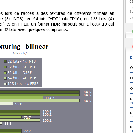
08
0
6..
lors de l'accès à des textures de différents formats en
sique (8x INT8), en 64 bits "HDR" (4x FP16), en 128 bits (4x
26
F) et en FP10, un format HDR introduit par DirectX 10 qui
n 32 bits avec quelques compromis.
E
O
O
O
N
2
N
1
N
1