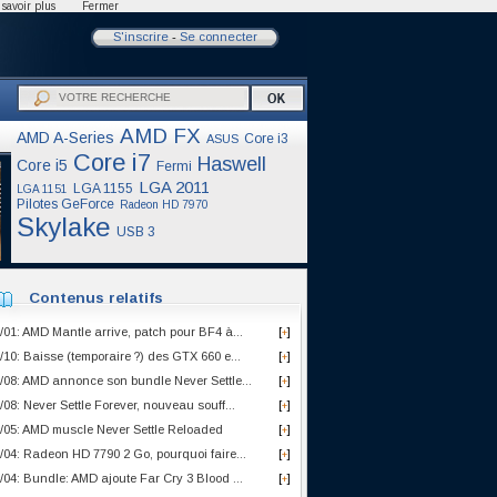
savoir plus
Fermer
S'inscrire
-
Se connecter
AMD FX
AMD A-Series
Core i3
ASUS
Core i7
Haswell
Core i5
Fermi
LGA 2011
LGA 1155
LGA 1151
Pilotes GeForce
Radeon HD 7970
Skylake
USB 3
Contenus relatifs
/01: AMD Mantle arrive, patch pour BF4 à...
[
]
+
/10: Baisse (temporaire ?) des GTX 660 e...
[
]
+
/08: AMD annonce son bundle Never Settle...
[
]
+
/08: Never Settle Forever, nouveau souff...
[
]
+
/05: AMD muscle Never Settle Reloaded
[
]
+
/04: Radeon HD 7790 2 Go, pourquoi faire...
[
]
+
/04: Bundle: AMD ajoute Far Cry 3 Blood ...
[
]
+