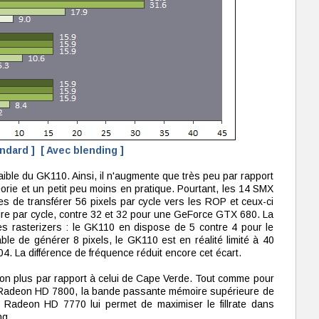
andard ]
[ Avec blending ]
 faible du GK110. Ainsi, il n'augmente que très peu par rapport
ie et un petit peu moins en pratique. Pourtant, les 14 SMX
 de transférer 56 pixels par cycle vers les ROP et ceux-ci
re par cycle, contre 32 et 32 pour une GeForce GTX 680. La
 des rasterizers : le GK110 en dispose de 5 contre 4 pour le
e de générer 8 pixels, le GK110 est en réalité limité à 40
4. La différence de fréquence réduit encore cet écart.
i non plus par rapport à celui de Cape Verde. Tout comme pour
Radeon HD 7800, la bande passante mémoire supérieure de
Radeon HD 7770 lui permet de maximiser le fillrate dans
ng.