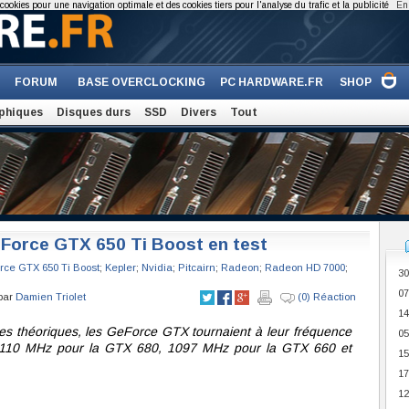
cookies pour une navigation optimale et des cookies tiers pour l'analyse du trafic et la publicité
En 
FORUM
BASE OVERCLOCKING
PC HARDWARE.FR
SHOP
phiques
Disques durs
SSD
Divers
Tout
orce GTX 650 Ti Boost en test
ce GTX 650 Ti Boost
;
Kepler
;
Nvidia
;
Pitcairn
;
Radeon
;
Radeon HD 7000
;
30
07
 par
Damien Triolet
(0) Réaction
14
es théoriques, les GeForce GTX tournaient à leur fréquence
05
 1110 MHz pour la GTX 680, 1097 MHz pour la GTX 660 et
15
17
12