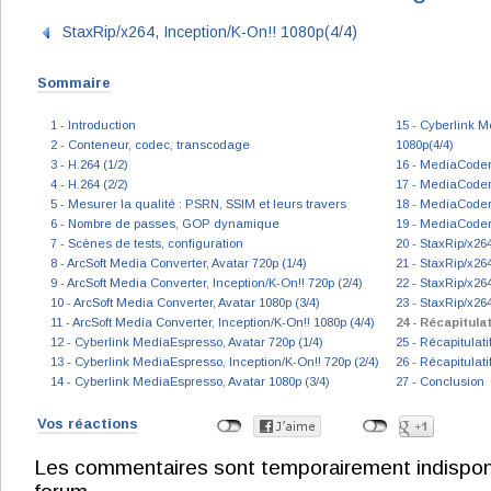
StaxRip/x264, Inception/K-On!! 1080p(4/4)
Sommaire
1 - Introduction
15 - Cyberlink M
2 - Conteneur, codec, transcodage
1080p(4/4)
3 - H.264 (1/2)
16 - MediaCoder,
4 - H.264 (2/2)
17 - MediaCoder,
5 - Mesurer la qualité : PSRN, SSIM et leurs travers
18 - MediaCoder,
6 - Nombre de passes, GOP dynamique
19 - MediaCoder,
7 - Scènes de tests, configuration
20 - StaxRip/x264
8 - ArcSoft Media Converter, Avatar 720p (1/4)
21 - StaxRip/x264
9 - ArcSoft Media Converter, Inception/K-On!! 720p (2/4)
22 - StaxRip/x264
10 - ArcSoft Media Converter, Avatar 1080p (3/4)
23 - StaxRip/x264
11 - ArcSoft Media Converter, Inception/K-On!! 1080p (4/4)
24 - Récapitulat
12 - Cyberlink MediaEspresso, Avatar 720p (1/4)
25 - Récapitulati
13 - Cyberlink MediaEspresso, Inception/K-On!! 720p (2/4)
26 - Récapitulat
14 - Cyberlink MediaEspresso, Avatar 1080p (3/4)
27 - Conclusion
Vos réactions
Les commentaires sont temporairement indisponibl