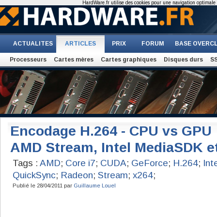
HardWare.fr utilise des cookies pour une navigation optimale et
ACTUALITES
ARTICLES
PRIX
FORUM
BASE OVERC
Processeurs
Cartes mères
Cartes graphiques
Disques durs
S
Encodage H.264 - CPU vs GPU 
AMD Stream, Intel MediaSDK et
Tags :
AMD
;
Core i7
;
CUDA
;
GeForce
;
H.264
;
Int
QuickSync
;
Radeon
;
Stream
;
x264
;
Publié le 28/04/2011 par
Guillaume Louel