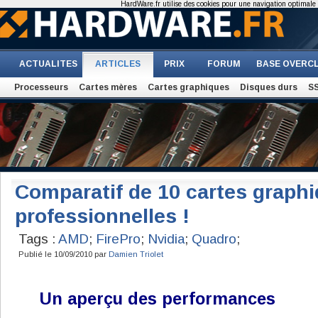
HardWare.fr utilise des cookies pour une navigation optimale et
ACTUALITES
ARTICLES
PRIX
FORUM
BASE OVERC
Processeurs
Cartes mères
Cartes graphiques
Disques durs
S
Comparatif de 10 cartes graph
professionnelles !
Tags :
AMD
;
FirePro
;
Nvidia
;
Quadro
;
Publié le 10/09/2010 par
Damien Triolet
Un aperçu des performances