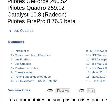
Pilotes GeForce 260.52
Pilotes Quadro 259.12
Catalyst 10.8 (Radeon)
Pilotes FirePro 8.76.5 beta
Les Quadros
Sommaire
1 - Introduction
9 - SPECviewper
2 - Cartes pros : les différences
10 - SPECviewpe
3 - Les FirePros
11 - SPECviewper
4 - Les Quadros
12 - 3ds Max 201
5 - Protocole de test
13 - 3ds Max 201
6 - Consommation
14 - Maya 2011 
7 - Performances géométriques
15 - Maya 2011 
8 - SPECviewperf 11 : CATIA, EnSight
16 - Conclusion
Vos réactions
Les commentaires ne sont pas autorisés pour ce