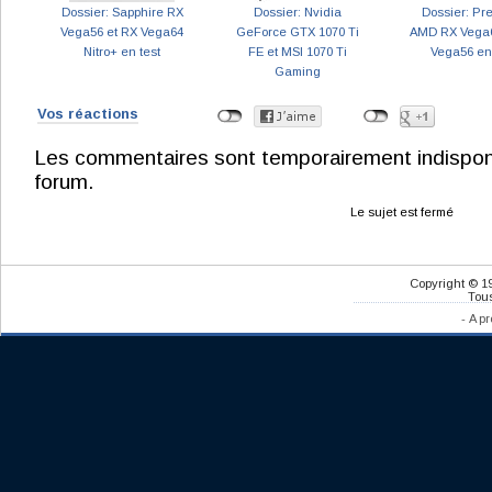
Dossier: Sapphire RX
Dossier: Nvidia
Dossier: Pre
Vega56 et RX Vega64
GeForce GTX 1070 Ti
AMD RX Vega6
Nitro+ en test
FE et MSI 1070 Ti
Vega56 en 
Gaming
Vos réactions
Les commentaires sont temporairement indisponibl
forum.
Le sujet est fermé
Copyright © 1
Tous
-
A pr