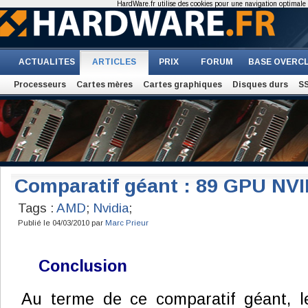
HardWare.fr utilise des cookies pour une navigation optimale et
ACTUALITES
ARTICLES
PRIX
FORUM
BASE OVERC
Processeurs
Cartes mères
Cartes graphiques
Disques durs
S
Comparatif géant : 89 GPU NVI
Tags :
AMD
;
Nvidia
;
Publié le 04/03/2010 par
Marc Prieur
Conclusion
Au terme de ce comparatif géant, l