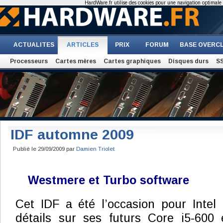
HardWare.fr utilise des cookies pour une navigation optimale et
ACTUALITES
ARTICLES
PRIX
FORUM
BASE OVERC
Processeurs
Cartes mères
Cartes graphiques
Disques durs
S
IDF automne 2009
Publié le 29/09/2009 par
Damien Triolet
Westmere et Turbo software
Cet IDF a été l’occasion pour Intel
détails sur ses futurs Core i5-600 