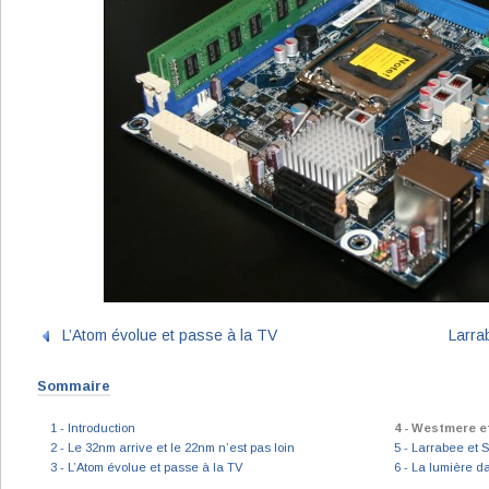
L’Atom évolue et passe à la TV
Larra
Sommaire
1 - Introduction
4 - Westmere e
2 - Le 32nm arrive et le 22nm n’est pas loin
5 - Larrabee et 
3 - L’Atom évolue et passe à la TV
6 - La lumière d