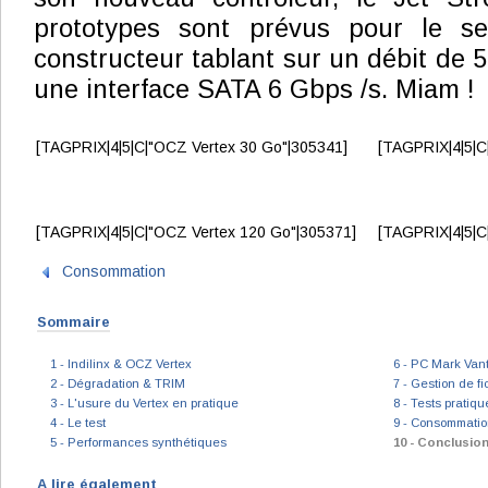
prototypes sont prévus pour le se
constructeur tablant sur un débit de 50
une interface SATA 6 Gbps /s. Miam !
[TAGPRIX|4|5|C|"OCZ Vertex 30 Go"|305341]
[TAGPRIX|4|5|C
[TAGPRIX|4|5|C|"OCZ Vertex 120 Go"|305371]
[TAGPRIX|4|5|C
Consommation
Sommaire
1 - Indilinx & OCZ Vertex
6 - PC Mark Van
2 - Dégradation & TRIM
7 - Gestion de fi
3 - L'usure du Vertex en pratique
8 - Tests pratiqu
4 - Le test
9 - Consommati
5 - Performances synthétiques
10 - Conclusio
A lire également