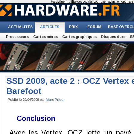
HardWare.fr utilise des cookies pour une navigation optimale et
ACTUALITES
ARTICLES
PRIX
FORUM
BASE OVERC
Processeurs
Cartes mères
Cartes graphiques
Disques durs
S
SSD 2009, acte 2 : OCZ Vertex e
Barefoot
Publié le 22/04/2009 par
Marc Prieur
Conclusion
Avec les Vertex, OCZ jette un pavé