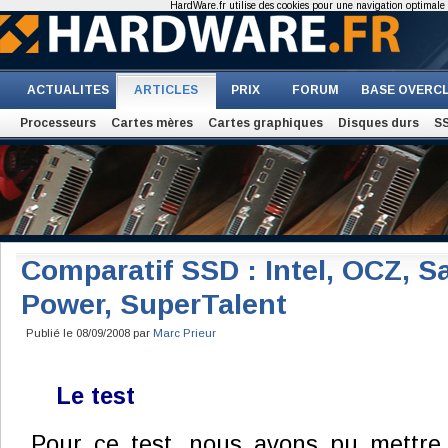
HardWare.fr utilise des cookies pour une navigation optimale et
ACTUALITES
ARTICLES
PRIX
FORUM
BASE OVERC
Processeurs
Cartes mères
Cartes graphiques
Disques durs
S
Comparatif SSD : Intel, OCZ, S
Power, SuperTalent
Publié le 08/09/2008 par
Marc Prieur
Le test
Pour ce test, nous avons pu mettre 