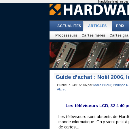
HardWare.fr utilise des 
ACTUALITES
ARTICLES
PRIX
Processeurs
Cartes mères
Cartes gra
Guide d'achat : Noël 2006, l
Publié le 24/11/2006 par
Marc Prieur
,
Philippe R
Alzieu
Les téléviseurs LCD, 32 à 40 
Les téléviseurs sont absents de HardW
monde informatique. On y vient petit à 
de cartes...