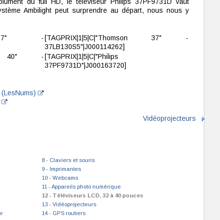
lument du full HD, le téléviseur Philips 37PF9731D vaut
système Ambilight peut surprendre au départ, nous nous y
LG 37" -
[TAGPRIX|1|5|C|"Thomson 37" -
37LB130S5"|J000114262]
ung 40" -
[TAGPRIX|1|5|C|"Philips
37PF9731D"|J000163720]
l (LesNums)
D
Vidéoprojecteurs
8 - Claviers et souris
9 - Imprimantes
10 - Webcams
11 - Appareils photo numérique
12 - Téléviseurs LCD, 32 à 40 pouces
13 - Vidéoprojecteurs
ur
14 - GPS routiers