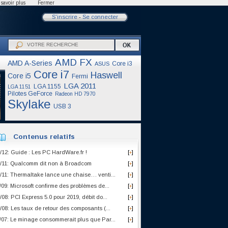
savoir plus
Fermer
S'inscrire
-
Se connecter
AMD FX
AMD A-Series
Core i3
ASUS
Core i7
Haswell
Core i5
Fermi
LGA 2011
LGA 1155
LGA 1151
Pilotes GeForce
Radeon HD 7970
Skylake
USB 3
Contenus relatifs
/12: Guide : Les PC HardWare.fr !
[
]
+
/11: Qualcomm dit non à Broadcom
[
]
+
/11: Thermaltake lance une chaise… venti...
[
]
+
/09: Microsoft confirme des problèmes de...
[
]
+
/08: PCI Express 5.0 pour 2019, débit do...
[
]
+
/08: Les taux de retour des composants (...
[
]
+
/07: Le minage consommerait plus que Par...
[
]
+