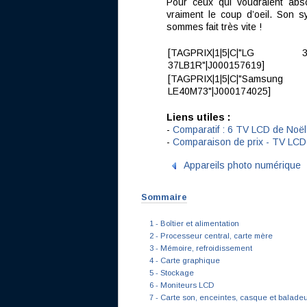
Pour ceux qui voudraient abso
vraiment le coup d’oeil. Son 
sommes fait très vite !
[TAGPRIX|1|5|C|"
37LB1R"|J000157619]
[TAGPRIX|1|5|C|"Sams
LE40M73"|J000174025]
Liens utiles :
-
Comparatif : 6 TV LCD de Noë
-
Comparaison de prix - TV LC
Appareils photo numérique
Sommaire
1 - Boîtier et alimentation
2 - Processeur central, carte mère
3 - Mémoire, refroidissement
4 - Carte graphique
5 - Stockage
6 - Moniteurs LCD
7 - Carte son, enceintes, casque et balade