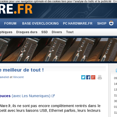
cookies pour une navigation optimale et des cookies tiers pour l'analyse du trafic et la publicité
En 
FORUM
BASE OVERCLOCKING
PC HARDWARE.FR
SHOP
phiques
Disques durs
SSD
Divers
Tout
e meilleur de tout !
amelet
et
Vincent
09
14
13
pouces
(avec Les Numeriques)
11
30
are.fr, ils ne sont pas encore complètement rentrés dans le
01
petit avec leurs liaisons USB, Ethernet parfois, leurs lecteurs
11