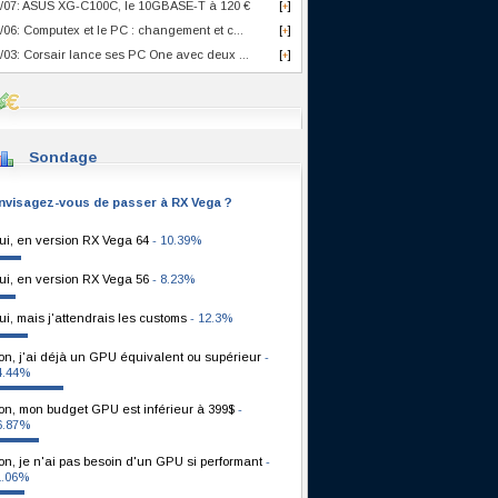
/07: ASUS XG-C100C, le 10GBASE-T à 120 €
[
]
+
/06: Computex et le PC : changement et c...
[
]
+
/03: Corsair lance ses PC One avec deux ...
[
]
+
Sondage
nvisagez-vous de passer à RX Vega ?
ui, en version RX Vega 64
- 10.39%
ui, en version RX Vega 56
- 8.23%
ui, mais j'attendrais les customs
- 12.3%
on, j'ai déjà un GPU équivalent ou supérieur
-
4.44%
on, mon budget GPU est inférieur à 399$
-
6.87%
on, je n'ai pas besoin d'un GPU si performant
-
1.06%