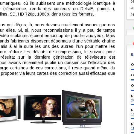
04
meriques, où ils subissent une méthodologie identique à
r (rémanence, rendu des couleurs en DeltaE, gamut...),
26
films, SD, HD 720p, 1080p, dans tous les formats.
24
us ont déçus, là, nous devons cruellement avouer que nos
ur elles. Si, si. Nous reconnaissions il y a peu de temps
 vidéo implantés étaient beaucoup de poudre aux yeux. Mais
grands fabricants disposent désormais d’une véritable chaîne
mis à al la suite les uns des autres, l’un pour mettre les
 pour réduire les défauts de compression, le suivant pour
E
e résultat sur la dernière génération de téléviseurs est
ous avions récemment publié un dossier sur l’efficacité des
O
arge certaines de ces corrections, il reste quand même du
proposer via leurs cartes des correction aussi efficaces que
O
O
N
2
N
1
N
1