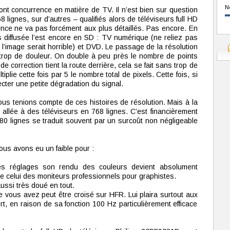
N
font concurrence en matière de TV. Il n’est bien sur question
lignes, sur d’autres – qualifiés alors de téléviseurs full HD
ence ne va pas forcément aux plus détaillés. Pas encore. En
es diffusée l’est encore en SD : TV numérique (ne reliez pas
l’image serait horrible) et DVD. Le passage de la résolution
trop de douleur. On double à peu près le nombre de points
de correction tient la route derrière, cela se fait sans trop de
plie cette fois par 5 le nombre total de pixels. Cette fois, si
ecter une petite dégradation du signal.
ous tenions compte de ces histoires de résolution. Mais à la
st allée à des téléviseurs en 768 lignes. C’est financièrement
0 lignes se traduit souvent par un surcoût non négligeable
ous avons eu un faible pour :
s réglages son rendu des couleurs devient absolument
e celui des moniteurs professionnels pour graphistes.
ssi très doué en tout.
ous avez peut être croisé sur HFR. Lui plaira surtout aux
, en raison de sa fonction 100 Hz particulièrement efficace