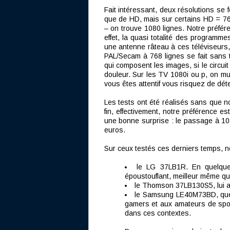
Fait intéressant, deux résolutions se 
que de HD, mais sur certains HD = 768 
– on trouve 1080 lignes. Notre préfér
effet, la quasi totalité des programm
une antenne râteau à ces téléviseurs, 
PAL/Secam à 768 lignes se fait sans 
qui composent les images, si le circuit 
douleur. Sur les TV 1080i ou p, on multi
vous êtes attentif vous risquez de dét
Les tests ont été réalisés sans que n
fin, effectivement, notre préférence e
une bonne surprise : le passage à 108
euros.
Sur ceux testés ces derniers temps, n
le LG 37LB1R. En quelque
époustouflant, meilleur même qu
le Thomson 37LB130S5, lui au
le Samsung LE40M73BD, que v
gamers et aux amateurs de sport
dans ces contextes.