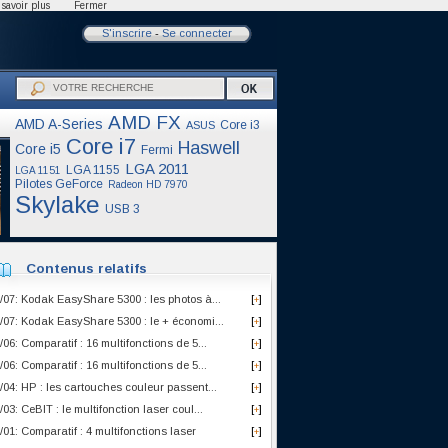
savoir plus
Fermer
S'inscrire
-
Se connecter
AMD FX
AMD A-Series
Core i3
ASUS
Core i7
Haswell
Core i5
Fermi
LGA 2011
LGA 1155
LGA 1151
Pilotes GeForce
Radeon HD 7970
Skylake
USB 3
Contenus relatifs
/07: Kodak EasyShare 5300 : les photos à...
[
]
+
/07: Kodak EasyShare 5300 : le + économi...
[
]
+
/06: Comparatif : 16 multifonctions de 5...
[
]
+
/06: Comparatif : 16 multifonctions de 5...
[
]
+
/04: HP : les cartouches couleur passent...
[
]
+
/03: CeBIT : le multifonction laser coul...
[
]
+
/01: Comparatif : 4 multifonctions laser
[
]
+