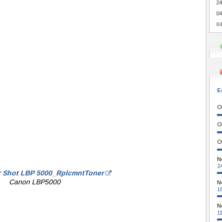
24
04
04
E
O
O
O
N
2
r Shot LBP 5000_RplcmntToner
Canon LBP5000
N
1
N
1