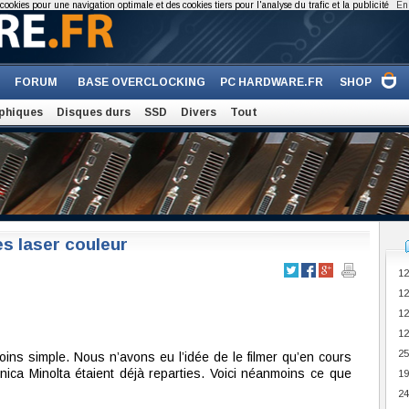
cookies pour une navigation optimale et des cookies tiers pour l'analyse du trafic et la publicité
En 
FORUM
BASE OVERCLOCKING
PC HARDWARE.FR
SHOP
phiques
Disques durs
SSD
Divers
Tout
s laser couleur
12
12
12
12
25
ins simple. Nous n’avons eu l’idée de le filmer qu’en cours
ica Minolta étaient déjà reparties. Voici néanmoins ce que
19
24