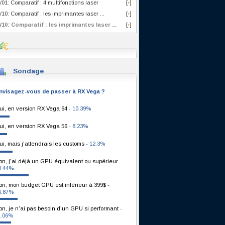
/01: Comparatif : 4 multifonctions laser
[
]
+
/10: Comparatif : les imprimantes laser ...
[
]
+
/10: Comparatif : les imprimantes laser ...
[
]
+
Sondage
nvisagez-vous de passer à RX Vega ?
ui, en version RX Vega 64
- 10.39%
ui, en version RX Vega 56
- 8.23%
ui, mais j'attendrais les customs
- 12.3%
on, j'ai déjà un GPU équivalent ou supérieur
-
4.44%
on, mon budget GPU est inférieur à 399$
-
6.87%
on, je n'ai pas besoin d'un GPU si performant
-
1.06%