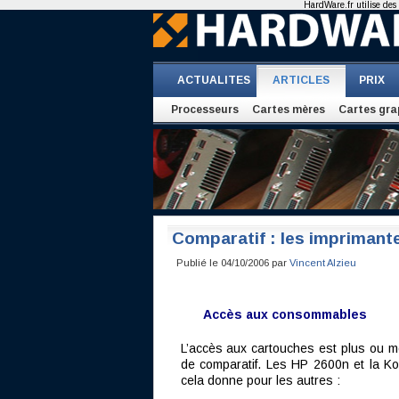
HardWare.fr utilise des 
ACTUALITES
ARTICLES
PRIX
Processeurs
Cartes mères
Cartes gra
Comparatif : les imprimante
Publié le 04/10/2006 par
Vincent Alzieu
Accès aux consommables
L’accès aux cartouches est plus ou mo
de comparatif. Les HP 2600n et la Kon
cela donne pour les autres :