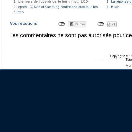
1 - L'envers de l'overdrive, le burn in sur LCD
3 - La réponse d
2 - Après LG, Nec et Samsung confirment, puis tous les
4 - Bilan
autres
Vos réactions
Les commentaires ne sont pas autorisés pour ce
Copyright © 1
Tous
-
A pr