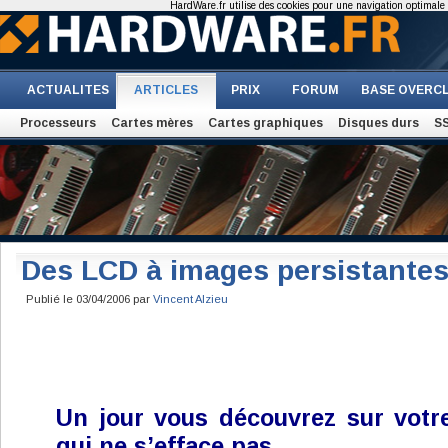
HardWare.fr utilise des cookies pour une navigation optimale et
ACTUALITES
ARTICLES
PRIX
FORUM
BASE OVERC
Processeurs
Cartes mères
Cartes graphiques
Disques durs
S
Des LCD à images persistantes
Publié le 03/04/2006 par
Vincent Alzieu
Un jour vous découvrez sur votr
qui ne s’efface pas...