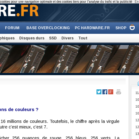
cookies pour une navigation optimale et des cookies tiers pour l'analyse du trafic et la publicité
En 
FORUM
BASE OVERCLOCKING
PC HARDWARE.FR
SHOP
phiques
Disques durs
SSD
Divers
Tout
11
10
10
ions de couleurs ?
10
12
6 millions de couleurs. Toutefois, le chiffre après la virgule
tre c’est mieux, c’est 7.
12
13
fficher 256 nuances de rouge, 256 bleus, 256 verts. La