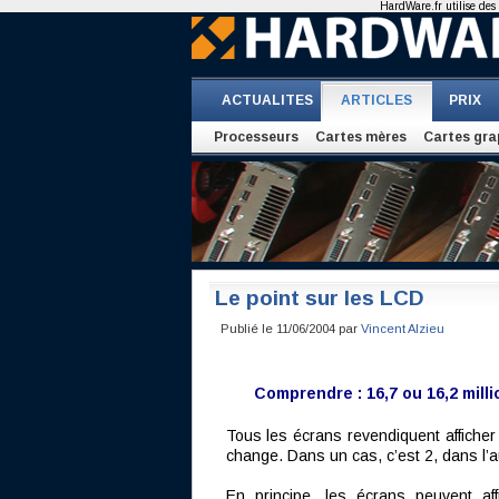
HardWare.fr utilise des 
ACTUALITES
ARTICLES
PRIX
Processeurs
Cartes mères
Cartes gra
Le point sur les LCD
Publié le 11/06/2004 par
Vincent Alzieu
Comprendre : 16,7 ou 16,2 mill
Tous les écrans revendiquent afficher 1
change. Dans un cas, c’est 2, dans l’au
En principe, les écrans peuvent a