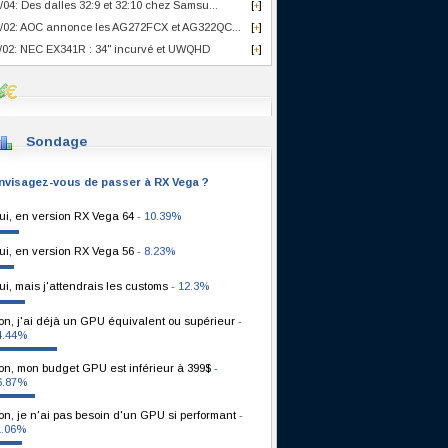
/04: Des dalles 32:9 et 32:10 chez Samsu...
[
]
+
/02: AOC annonce les AG272FCX et AG322QC...
[
]
+
/02: NEC EX341R : 34" incurvé et UWQHD
[
]
+
Sondage
nvisagez-vous de passer à RX Vega ?
ui, en version RX Vega 64
- 10.39%
ui, en version RX Vega 56
- 8.23%
ui, mais j'attendrais les customs
- 12.3%
on, j'ai déjà un GPU équivalent ou supérieur
-
4.44%
on, mon budget GPU est inférieur à 399$
-
6.87%
on, je n'ai pas besoin d'un GPU si performant
-
1.06%