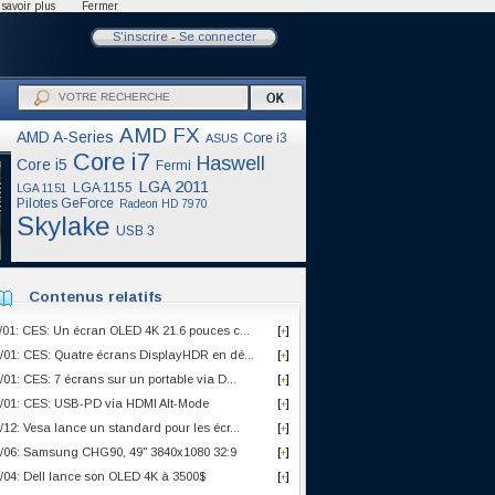
savoir plus
Fermer
S'inscrire
-
Se connecter
AMD FX
AMD A-Series
Core i3
ASUS
Core i7
Haswell
Core i5
Fermi
LGA 2011
LGA 1155
LGA 1151
Pilotes GeForce
Radeon HD 7970
Skylake
USB 3
Contenus relatifs
/01: CES: Un écran OLED 4K 21.6 pouces c...
[
]
+
/01: CES: Quatre écrans DisplayHDR en dé...
[
]
+
/01: CES: 7 écrans sur un portable via D...
[
]
+
/01: CES: USB-PD via HDMI Alt-Mode
[
]
+
/12: Vesa lance un standard pour les écr...
[
]
+
/06: Samsung CHG90, 49" 3840x1080 32:9
[
]
+
/04: Dell lance son OLED 4K à 3500$
[
]
+