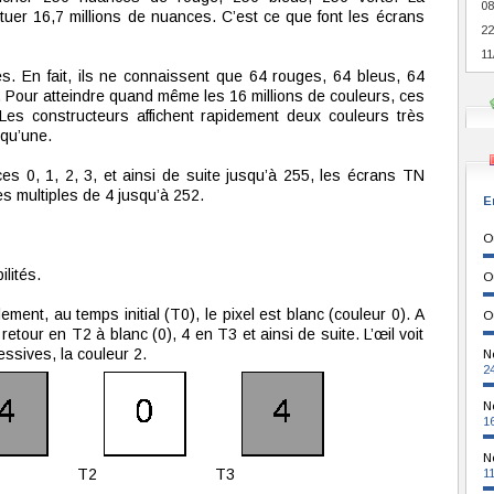
08
tuer 16,7 millions de nuances. C’est ce que font les écrans
22
11
. En fait, ils ne connaissent que 64 rouges, 64 bleus, 64
. Pour atteindre quand même les 16 millions de couleurs, ces
 Les constructeurs affichent rapidement deux couleurs très
 qu’une.
es 0, 1, 2, 3, et ainsi de suite jusqu’à 255, les écrans TN
les multiples de 4 jusqu’à 252.
E
O
lités.
O
ulement, au temps initial (T0), le pixel est blanc (couleur 0). A
O
retour en T2 à blanc (0), 4 en T3 et ainsi de suite. L’œil voit
sives, la couleur 2.
N
2
N
1
N
T2
T3
1