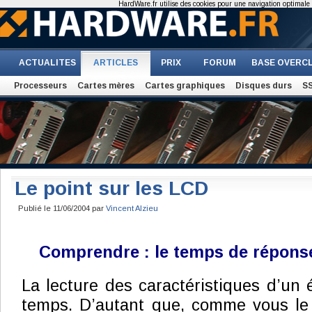
HardWare.fr utilise des cookies pour une navigation optimale et
ACTUALITES
ARTICLES
PRIX
FORUM
BASE OVERC
Processeurs
Cartes mères
Cartes graphiques
Disques durs
S
Le point sur les LCD
Publié le 11/06/2004 par
Vincent Alzieu
Comprendre : le temps de répons
La lecture des caractéristiques d’un
temps. D’autant que, comme vous le l