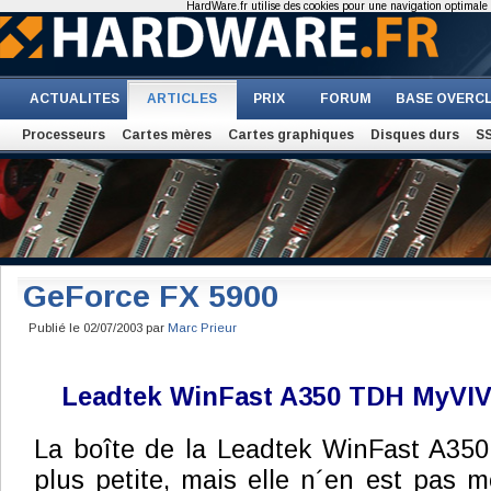
HardWare.fr utilise des cookies pour une navigation optimale et
ACTUALITES
ARTICLES
PRIX
FORUM
BASE OVERC
Processeurs
Cartes mères
Cartes graphiques
Disques durs
S
GeForce FX 5900
Publié le 02/07/2003 par
Marc Prieur
Leadtek WinFast A350 TDH MyVI
La boîte de la Leadtek WinFast A350
plus petite, mais elle n´en est pas m