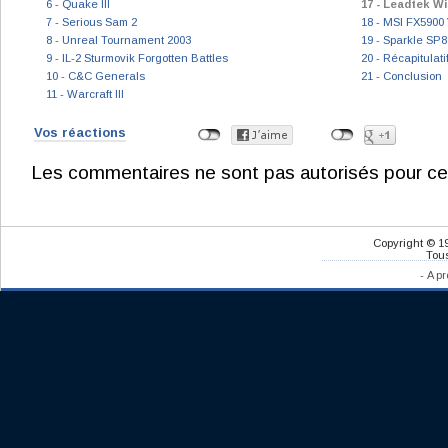
6 - Quake III
17 - Leadtek W
7 - Serious Sam 2
18 - MSI FX5900
8 - Unreal Tournament 2003
19 - Sparkle SP
9 - IL-2 Sturmovik Forgotten Battles
20 - Récapitulati
10 - C&C Generals
21 - Conclusion
11 - Warcraft III
Vos réactions
Les commentaires ne sont pas autorisés pour ce
Copyright © 1
Tous
-
A pr