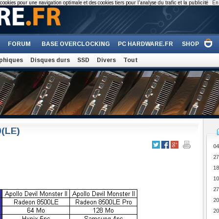
cookies pour une navigation optimale et des cookies tiers pour l'analyse du trafic et la publicité
En 
FORUM
BASE OVERCLOCKING
PC HARDWARE.FR
SHOP
phiques
Disques durs
SSD
Divers
Tout
0(LE)
04
27
18
10
27
20
20