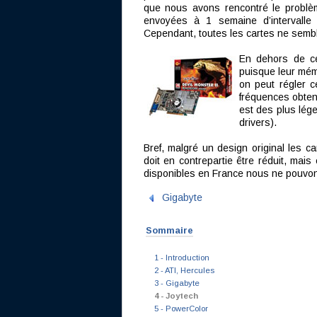
que nous avons rencontré le problèm
envoyées à 1 semaine d’intervalle n
Cependant, toutes les cartes ne semb
En dehors de ce
puisque leur mém
on peut régler c
fréquences obten
est des plus lég
drivers).
Bref, malgré un design original les c
doit en contrepartie être réduit, mai
disponibles en France nous ne pouvons
Gigabyte
Sommaire
1 - Introduction
2 - ATI, Hercules
3 - Gigabyte
4 - Joytech
5 - PowerColor