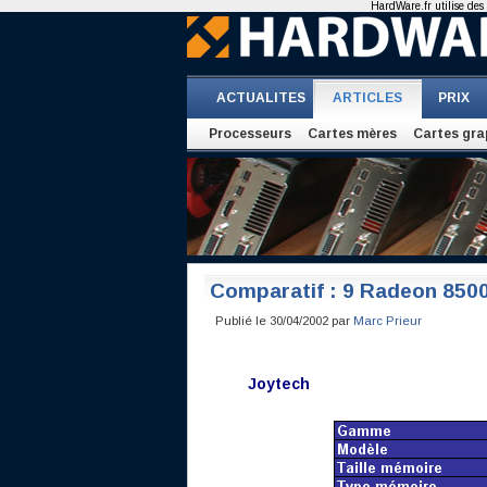
HardWare.fr utilise des 
ACTUALITES
ARTICLES
PRIX
Processeurs
Cartes mères
Cartes gra
Comparatif : 9 Radeon 850
Publié le 30/04/2002 par
Marc Prieur
Joytech