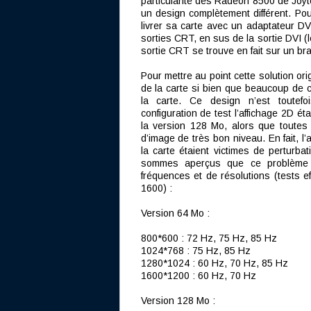
particularité des Radeon 8500 de Joyte
un design complètement différent. Pour
livrer sa carte avec un adaptateur D
sorties CRT, en sus de la sortie DVI (
sortie CRT se trouve en fait sur un bra
Pour mettre au point cette solution ori
de la carte si bien que beaucoup de c
la carte. Ce design n’est toutefo
configuration de test l’affichage 2D é
la version 128 Mo, alors que toutes l
d’image de très bon niveau. En fait, l
la carte étaient victimes de perturba
sommes aperçus que ce problème n
fréquences et de résolutions (tests e
1600) :
Version 64 Mo :
800*600 : 72 Hz, 75 Hz, 85 Hz
1024*768 : 75 Hz, 85 Hz
1280*1024 : 60 Hz, 70 Hz, 85 Hz
1600*1200 : 60 Hz, 70 Hz
Version 128 Mo :