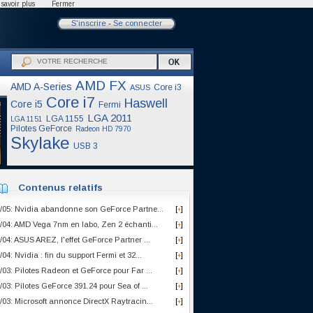
savoir plus
Fermer
S'inscrire
-
Se connecter
AMD FX
AMD A-Series
Core i3
ASUS
Core i7
Haswell
Core i5
Fermi
LGA 2011
LGA 1155
LGA 1151
Pilotes GeForce
Radeon HD 7970
Skylake
USB 3
Contenus relatifs
/05: Nvidia abandonne son GeForce Partne...
[
]
+
/04: AMD Vega 7nm en labo, Zen 2 échanti...
[
]
+
/04: ASUS AREZ, l'effet GeForce Partner ...
[
]
+
/04: Nvidia : fin du support Fermi et 32...
[
]
+
/03: Pilotes Radeon et GeForce pour Far ...
[
]
+
/03: Pilotes GeForce 391.24 pour Sea of ...
[
]
+
/03: Microsoft annonce DirectX Raytracin...
[
]
+