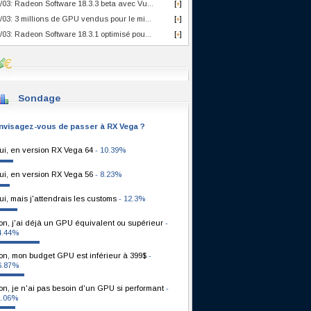
/03: Radeon Software 18.3.3 beta avec Vu...
[
]
+
/03: 3 millions de GPU vendus pour le mi...
[
]
+
/03: Radeon Software 18.3.1 optimisé pou...
[
]
+
Sondage
nvisagez-vous de passer à RX Vega ?
ui, en version RX Vega 64
- 10.39%
ui, en version RX Vega 56
- 8.23%
ui, mais j'attendrais les customs
- 12.3%
on, j'ai déjà un GPU équivalent ou supérieur
-
4.44%
on, mon budget GPU est inférieur à 399$
-
6.87%
on, je n'ai pas besoin d'un GPU si performant
-
1.06%