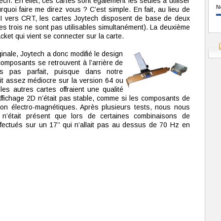
ch. En effet, ces cartes sont également les seules à utiliser
N
quoi faire me direz vous ? C’est simple. En fait, au lieu de
VI vers CRT, les cartes Joytech disposent de base de deux
les trois ne sont pas utilisables simultanément). La deuxième
cket qui vient se connecter sur la carte.
ginale, Joytech a donc modifié le design
omposants se retrouvent à l’arrière de
is pas parfait, puisque dans notre
tait assez médiocre sur la version 64 ou
es autres cartes offraient une qualité
’affichage 2D n’était pas stable, comme si les composants de
tion électro-magnétiques. Après plusieurs tests, nous nous
’était présent que lors de certaines combinaisons de
ffectués sur un 17’’ qui n’allait pas au dessus de 70 Hz en