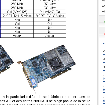
20
08
08
E
O
O
O
N
2
N
1
 la particularité d’être le seul fabricant présent dans ce
N
rtes ATI et des cartes NVIDIA. Il ne s’agit pas la de la seule
1