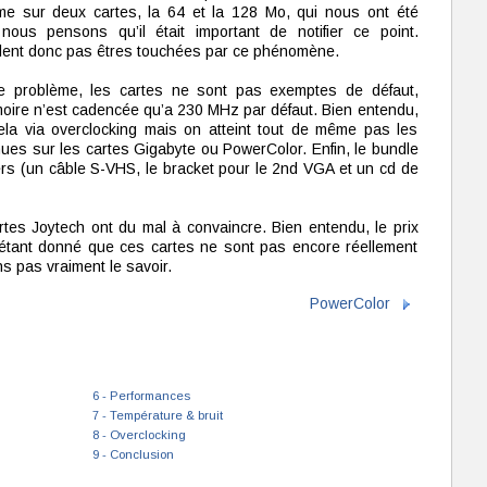
e sur deux cartes, la 64 et la 128 Mo, qui nous ont été
ous pensons qu’il était important de notifier ce point.
lent donc pas êtres touchées par ce phénomène.
 problème, les cartes ne sont pas exemptes de défaut,
oire n’est cadencée qu’a 230 MHz par défaut. Bien entendu,
ela via overclocking mais on atteint tout de même pas les
ues sur les cartes Gigabyte ou PowerColor. Enfin, le bundle
ers (un câble S-VHS, le bracket pour le 2nd VGA et un cd de
artes Joytech ont du mal à convaincre. Bien entendu, le prix
s étant donné que ces cartes ne sont pas encore réellement
 pas vraiment le savoir.
PowerColor
6 - Performances
7 - Température & bruit
8 - Overclocking
9 - Conclusion