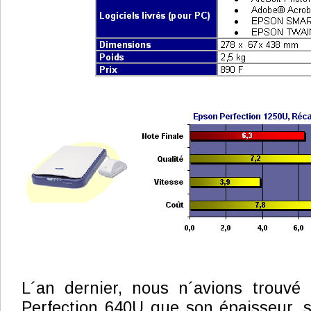
L´an dernier, nous n´avions trouv
Perfection 640U que son épaisseur, 