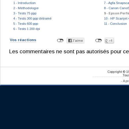
1 - Introduction
7 - Agfa Snapsc
2 - Méthodologie
8 - Canon Cano
3 - Tests 75 ppp
9 - Epson Perf
4 - Tests 300 ppp détramé
10 - HP Scanjet
5 - Tests 600 ppp
11 - Conclusion
6 - Tests 1 200 dpi
Vos réactions
Les commentaires ne sont pas autorisés pour ce
Copyright © 1
Tous
-
A pr