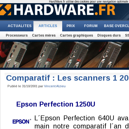
HardWare.fr utilise des cookies pour une navigation optimale et
ACTUALITES
ARTICLES
PRIX
FORUM
BASE OVERC
Processeurs
Cartes mères
Cartes graphiques
Disques durs
S
Comparatif : Les scanners 1 20
Publié le 31/10/2001 par
Vincent Alzieu
Epson Perfection 1250U
L´Epson Perfection 640U ava
main notre comparatif l´an 