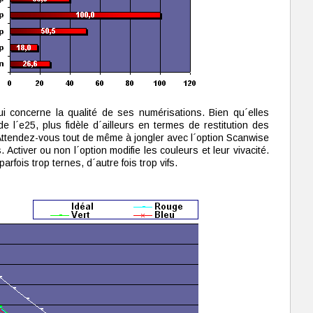
 concerne la qualité de ses numérisations. Bien qu´elles
de l´e25, plus fidèle d´ailleurs en termes de restitution des
 Attendez-vous tout de même à jongler avec l´option Scanwise
Activer ou non l´option modifie les couleurs et leur vivacité.
rfois trop ternes, d´autre fois trop vifs.