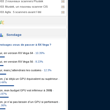
/03: 2 nouveaux scanners Plustek
[
]
+
/03: Mustek, un nouveau scanner CIS
[
]
+
/03: Agfa : 5 scanners avant l’été
[
]
+
Sondage
nvisagez-vous de passer à RX Vega ?
ui, en version RX Vega 64
- 10.39%
ui, en version RX Vega 56
- 8.23%
ui, mais j'attendrais les customs
- 12.3%
on, j'ai déjà un GPU équivalent ou supérieur
-
4.44%
on, mon budget GPU est inférieur à 399$
-
6.87%
on, je n'ai pas besoin d'un GPU si performant
-
1.06%