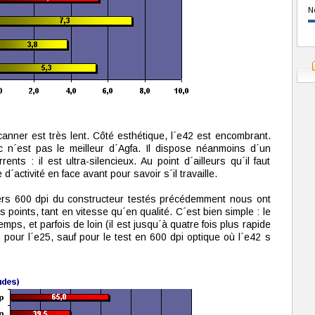
N
canner est très lent. Côté esthétique, l´e42 est encombrant.
c n´est pas le meilleur d´Agfa. Il dispose néanmoins d´un
ts : il est ultra-silencieux. Au point d´ailleurs qu´il faut
d´activité en face avant pour savoir s´il travaille.
ners 600 dpi du constructeur testés précédemment nous ont
 points, tant en vitesse qu´en qualité. C´est bien simple : le
ps, et parfois de loin (il est jusqu´à quatre fois plus rapide
 pour l´e25, sauf pour le test en 600 dpi optique où l´e42 s