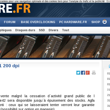
cookies pour une navigation optimale et des cookies tiers pour l'analyse du trafic et la publicité
En 
FORUM
BASE OVERCLOCKING
PC HARDWARE.FR
SHOP
phiques
Disques durs
SSD
Divers
Tout
1 200 dpi
01
01
01
31
21
vente malgré la cessation d´activité grand public de l
l´e42 sera disponible jusqu´à épuisement des stocks. Agfa
31
nti : ceux qui se laisseraient tenter verront leur garantie
31
(possibilité sur option en magasin).