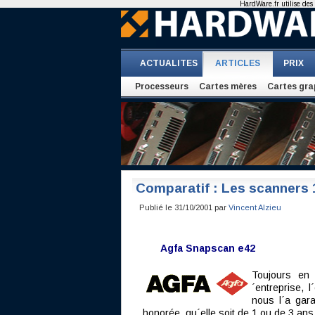
HardWare.fr utilise des 
ACTUALITES
ARTICLES
PRIX
Processeurs
Cartes mères
Cartes gra
Comparatif : Les scanners 
Publié le 31/10/2001 par
Vincent Alzieu
Agfa Snapscan e42
Toujours en 
´entreprise, 
nous l´a gara
honorée, qu´elle soit de 1 ou de 3 ans 