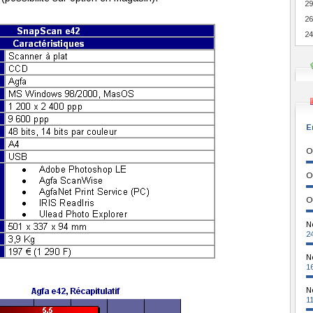
29
26
24
E
O
O
O
N
2
N
1
N
1