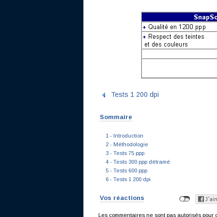
Tests 1 200 dpi
Sommaire
1 - Introduction
2 - Méthodologie
3 - Tests 75 ppp
4 - Tests 300 ppp détramé
5 - Tests 600 ppp
6 - Tests 1 200 dpi
Vos réactions
Les commentaires ne sont pas autorisés pour c