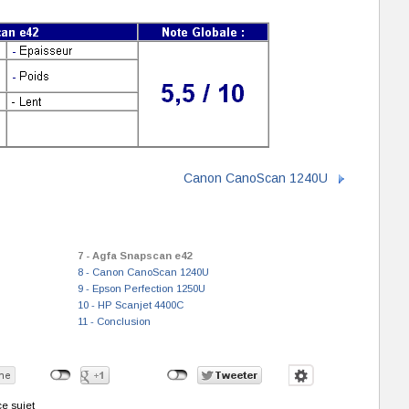
Canon CanoScan 1240U
7 - Agfa Snapscan e42
8 - Canon CanoScan 1240U
9 - Epson Perfection 1250U
10 - HP Scanjet 4400C
11 - Conclusion
e sujet