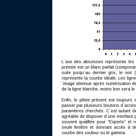
L´axe des abscisses représente les g
premier est un blanc parfait (composant
suite jusqu´au dernier gris, le noi
représente la courbe idéale. Les lig
´image obtenue après numérisation de
de la ligne blanche, moins bon sera le 
Enfin, le pilote présent est toujours 
passer par plusieurs boutons d´accès 
paramètres cherchés. C´est autant de 
agréable de disposer d´une interface po
souvent qualifiée pour "Experts" et 
seule fenêtre et donnant accès à des
courbe des couleur ou le gamma.