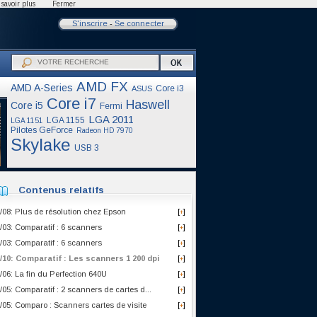
savoir plus
Fermer
S'inscrire
-
Se connecter
AMD FX
AMD A-Series
Core i3
ASUS
Core i7
Haswell
Core i5
Fermi
LGA 2011
LGA 1155
LGA 1151
Pilotes GeForce
Radeon HD 7970
Skylake
USB 3
Contenus relatifs
/08: Plus de résolution chez Epson
[
]
+
/03: Comparatif : 6 scanners
[
]
+
/03: Comparatif : 6 scanners
[
]
+
/10: Comparatif : Les scanners 1 200 dpi
[
]
+
/06: La fin du Perfection 640U
[
]
+
/05: Comparatif : 2 scanners de cartes d...
[
]
+
/05: Comparo : Scanners cartes de visite
[
]
+