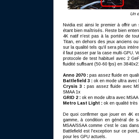
Un e
Nvidia est ainsi le premier à offrir un 
étant bien maîtrisés. Reste bien ente
4K natif n'est pas à la portée de t
Titan, en dehors des jeux anciens ou
sur la qualité tels qu'il sera plus inté
il faut passer par la case multi-GPU.
protocole de test habituel avec 2 G
fluidité suffisant (50-60 fps) en 3840x2
Anno 2070 :
pas assez fluide en quali
Battlefield 3 :
ok en mode ultra avec
Crysis 3 :
pas assez fluide avec MS
SMAA 1x
GRID 2 :
ok en mode ultra avec MSAA
Metro Last Light :
ok en qualité très
De quoi confirmer que jouer en 4K e
gamme, à condition en général de sac
MSAA/SSAA comme c'est le cas dans l
Battlefield est l'exception sur ce point
pour les GPU actuels.