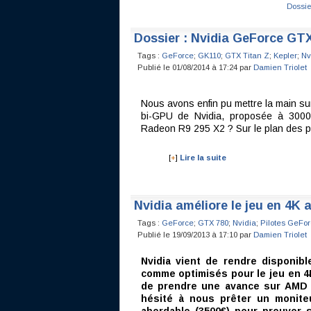
Dossie
Dossier : Nvidia GeForce GTX 
Tags :
GeForce
;
GK110
;
GTX Titan Z
;
Kepler
;
Nv
Publié le 01/08/2014 à 17:24 par
Damien Triolet
Nous avons enfin pu mettre la main su
bi-GPU de Nvidia, proposée à 3000
Radeon R9 295 X2 ? Sur le plan des 
[
+
]
Lire la suite
Nvidia améliore le jeu en 4K a
Tags :
GeForce
;
GTX 780
;
Nvidia
;
Pilotes GeFo
Publié le 19/09/2013 à 17:10 par
Damien Triolet
Nvidia vient de rendre disponib
comme optimisés pour le jeu en 4K
de prendre une avance sur AMD à
hésité à nous prêter un monite