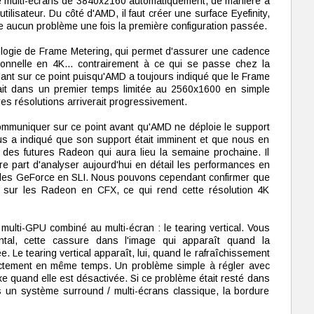
ce multi-écrans de 3840x2160 automatiquement, de manière à
tilisateur. Du côté d'AMD, il faut créer une surface Eyefinity,
e aucun problème une fois la première configuration passée.
hnologie de Frame Metering, qui permet d'assurer une cadence
ctionnelle en 4K… contrairement à ce qui se passe chez la
nt sur ce point puisqu'AMD a toujours indiqué que le Frame
était dans un premier temps limitée au 2560x1600 en simple
es résolutions arriverait progressivement.
ommuniquer sur ce point avant qu'AMD ne déploie le support
s a indiqué que son support était imminent et que nous en
 des futures Radeon qui aura lieu la semaine prochaine. Il
re part d'analyser aujourd'hui en détail les performances en
des GeForce en SLI. Nous pouvons cependant confirmer que
tat sur les Radeon en CFX, ce qui rend cette résolution 4K
multi-GPU combiné au multi-écran : le tearing vertical. Vous
ntal, cette cassure dans l'image qui apparaît quand la
e. Le tearing vertical apparaît, lui, quand le rafraîchissement
xactement en même temps. Un problème simple à régler avec
e quand elle est désactivée. Si ce problème était resté dans
s un système surround / multi-écrans classique, la bordure