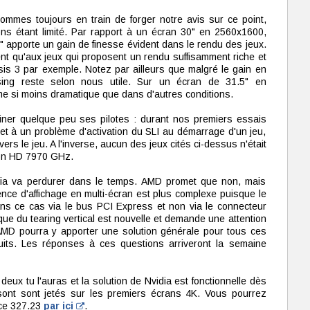
ommes toujours en train de forger notre avis sur ce point,
ns étant limité. Par rapport à un écran 30" en 2560x1600,
 apporte un gain de finesse évident dans le rendu des jeux.
nt qu'aux jeux qui proposent un rendu suffisamment riche et
sis 3 par exemple. Notez par ailleurs que malgré le gain en
aliasing reste selon nous utile. Sur un écran de 31.5" en
ême si moins dramatique que dans d'autres conditions.
iner quelque peu ses pilotes : durant nos premiers essais
et à un problème d'activation du SLI au démarrage d'un jeu,
ers le jeu. A l'inverse, aucun des jeux cités ci-dessus n'était
on HD 7970 GHz.
dia va perdurer dans le temps. AMD promet que non, mais
ence d'affichage en multi-écran est plus complexe puisque le
dans ce cas via le bus PCI Express et non via le connecteur
ique du tearing vertical est nouvelle et demande une attention
AMD pourra y apporter une solution générale pour tous ces
its. Les réponses à ces questions arriveront la semaine
deux tu l'auras et la solution de Nvidia est fonctionnelle dès
 sont sont jetés sur les premiers écrans 4K. Vous pourrez
rce 327.23
par ici
.