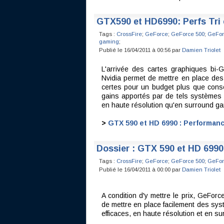
GTX590 et HD6990: Perfs Tri
Tags :
CrossFire
;
GeForce
;
GeForce 500
;
GeFor
gaming
;
Publié le 16/04/2011 à 00:56 par
Damien Triolet
L'arrivée des cartes graphiques bi
Nvidia permet de mettre en place de
certes pour un budget plus que cons
gains apportés par de tels systèmes a
en haute résolution qu'en surround gam
>
GTX 590 et HD 6990 : Performan
Dossier : GTX 590 et HD 699
Tags :
CrossFire
;
GeForce
;
GeForce 500
;
GeFor
Publié le 16/04/2011 à 00:00 par
Damien Triolet
A condition d'y mettre le prix, GeF
de mettre en place facilement des sys
efficaces, en haute résolution et en su