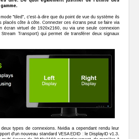
s dire. De quoi également justifier de l'utilité des
e gamme.
mode "tiled", c'est-à-dire que du point de vue du système ils
placés côte à côte. Connecter ces écrans peut se faire via
 écran virtuel de 1920x2160, ou via une seule connexion
i Stream Transport) qui permet de transférer deux signaux
 deux types de connexions. Nvidia a cependant rendu leur
pport d'un nouveau standard VESA EDID : le DisplayID v1.3.