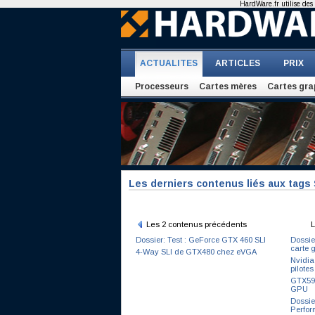
HardWare.fr utilise des 
ACTUALITES
ARTICLES
PRIX
Processeurs
Cartes mères
Cartes gra
Les derniers contenus liés aux tags
Les 2 contenus précédents
L
Dossier: Test : GeForce GTX 460 SLI
Dossie
carte 
4-Way SLI de GTX480 chez eVGA
Nvidia
pilotes
GTX590
GPU
Dossie
Perfor