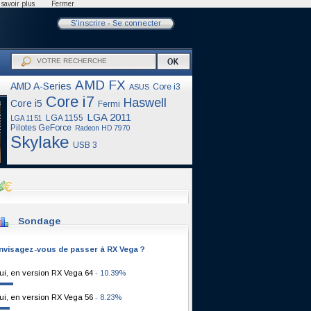
savoir plus
Fermer
S'inscrire
-
Se connecter
AMD FX
AMD A-Series
Core i3
ASUS
Core i7
Haswell
Core i5
Fermi
LGA 2011
LGA 1155
LGA 1151
Pilotes GeForce
Radeon HD 7970
Skylake
USB 3
Sondage
nvisagez-vous de passer à RX Vega ?
ui, en version RX Vega 64
- 10.39%
ui, en version RX Vega 56
- 8.23%