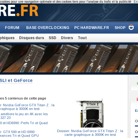
cookies pour une navigation optimale et des cookies tiers pour l'analyse du trafic et la publicité
En 
FORUM
BASE OVERCLOCKING
PC HARDWARE.FR
SHOP
phiques
Disques durs
SSD
Divers
Tout
 SLI et GeForce
es 5 contenus de cette page
r: Nvidia GeForce GTX Titan Z : la
graphique à 3000€ en test
E
 améliore le jeu en 4K avec les
 327.23
O
 et HD6990: Perfs Tri et Quad
Dossier: Nvidia GeForce GTX Titan Z : la
r: GTX 590 et HD 6990 :
O
carte graphique à 3000€ en test
mances Tri et Quad GPU