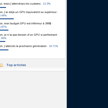
ui, mais j'attendrais les customs
- 12.3%
on, j'ai déjà un GPU équivalent ou supérieur
-
4.44%
on, mon budget GPU est inférieur à 399$
-
6.87%
on, je n'ai pas besoin d'un GPU si performant
-
1.06%
on, j'attends la prochaine génération
- 16.71%
Top articles