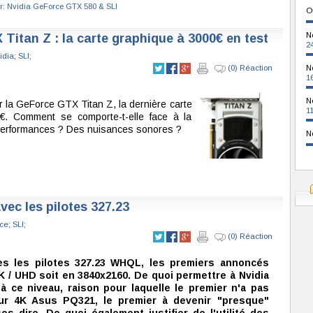
r: Nvidia GeForce GTX 580 & SLI
O
N
Titan Z : la carte graphique à 3000€ en test
2
idia
;
SLI
;
(0) Réaction
N
1
N
r la GeForce GTX Titan Z, la dernière carte
1
€. Comment se comporte-t-elle face à la
performances ? Des nuisances sonores ?
N
vec les pilotes 327.23
rce
;
SLI
;
(0) Réaction
les les pilotes 327.23 WHQL, les premiers annoncés
 / UHD soit en 3840x2160. De quoi permettre à Nvidia
 ce niveau, raison pour laquelle le premier n'a pas
ur 4K Asus PQ321, le premier à devenir "presque"