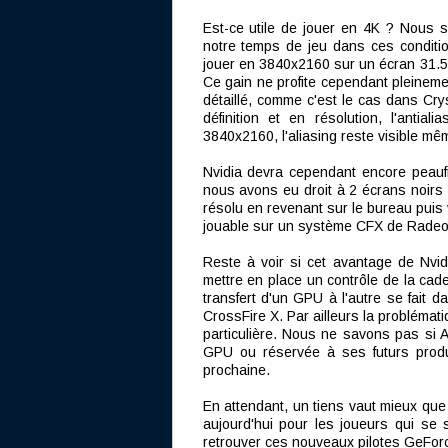
Est-ce utile de jouer en 4K ? Nous s
notre temps de jeu dans ces conditio
jouer en 3840x2160 sur un écran 31.5"
Ce gain ne profite cependant pleineme
détaillé, comme c'est le cas dans Cry
définition et en résolution, l'anti
3840x2160, l'aliasing reste visible m
Nvidia devra cependant encore peauf
nous avons eu droit à 2 écrans noirs 
résolu en revenant sur le bureau puis v
jouable sur un système CFX de Rade
Reste à voir si cet avantage de Nvi
mettre en place un contrôle de la cad
transfert d'un GPU à l'autre se fait 
CrossFire X. Par ailleurs la problémat
particulière. Nous ne savons pas si 
GPU ou réservée à ses futurs produ
prochaine.
En attendant, un tiens vaut mieux que 
aujourd'hui pour les joueurs qui se
retrouver ces nouveaux pilotes GeFo