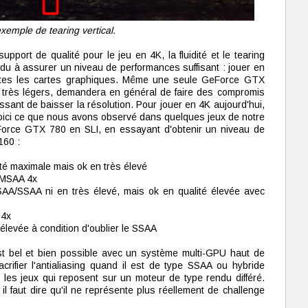
xemple de tearing vertical.
support de qualité pour le jeu en 4K, la fluidité et le tearing
ndu à assurer un niveau de performances suffisant : jouer en
outes les cartes graphiques. Même une seule GeForce GTX
 très légers, demandera en général de faire des compromis
ressant de baisser la résolution. Pour jouer en 4K aujourd'hui,
 Voici ce que nous avons observé dans quelques jeux de notre
eForce GTX 780 en SLI, en essayant d'obtenir un niveau de
160 :
té maximale mais ok en très élevé
 MSAA 4x
AA/SSAA ni en très élevé, mais ok en qualité élevée avec
 4x
 élevée à condition d'oublier le SSAA
st bel et bien possible avec un système multi-GPU haut de
rifier l'antialiasing quand il est de type SSAA ou hybride
es jeux qui reposent sur un moteur de type rendu différé.
, il faut dire qu'il ne représente plus réellement de challenge