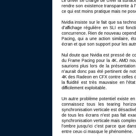
Le driver se charge de créer la surfa
rendre son existence transparente à l'u
ce qui est moins pratique mais ne pos
Nvidia insiste sur le fait que sa tec
d'affichage régulière en SLI est fon
concurrence. Rien de nouveau cependa
Pacing, qui a une action similaire, 
écran et que son support pour les autr
Nul doute que Nvidia est pressé de c
du Frame Pacing pour la 4K. AMD nou
saurions plus lors de la présentation
n'aurait donc pas été pertinent de not
4K des Radeon en CFX contre celles 
la fluidité est très mauvaise en l'é
difficilement exploitable.
Un autre problème potentiel existe en 
connaissez tous les tearing horizo
synchronisation verticale est désactivé
de tous les écrans n'est pas fait e
synchronisation verticale mais complex
l'ombre jusqu'ici c'est parce que dan
entre ceux-ci masque le phénomène.