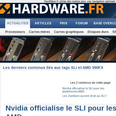
HardWare.fr utilise des cookies pour une navigation optimale et
ACTUALITES
ARTICLES
PRIX
FORUM
BASE OVERC
Processeurs
Cartes mères
Cartes graphiques
Disques durs
S
Les derniers contenus liés aux tags SLI et AMD 990FX
Les 2 contenus de cette page
Nvidia officialise le SLI pour les
plateformes AMD
Les Zambezi auront droit au SLI !
Nvidia officialise le SLI pour l