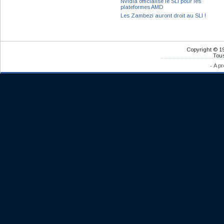
Nvidia officialise le SLI pour les
plateformes AMD
Les Zambezi auront droit au SLI !
Copyright © 1
Tous
-
A pr