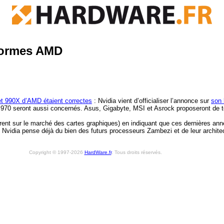
teformes AMD
 et 990X d’AMD étaient correctes
: Nvidia vient d’officialiser l’annonce sur
son
s 970 seront aussi concernés. Asus, Gigabyte, MSI et Asrock proposeront de t
rent sur le marché des cartes graphiques) en indiquant que ces dernières anné
 Nvidia pense déjà du bien des futurs processeurs Zambezi et de leur archite
Copyright © 1997-2026
HardWare.fr
. Tous droits réservés.