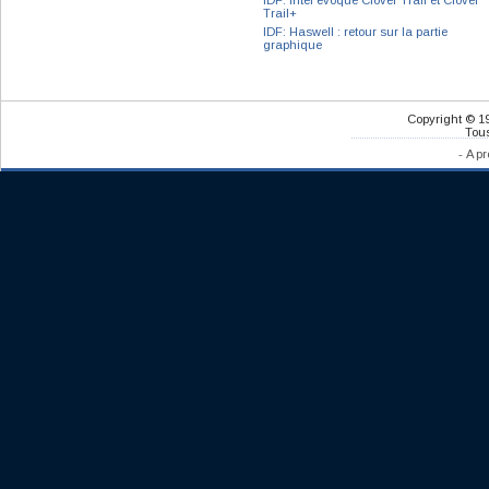
IDF: Intel évoque Clover Trail et Clover
Trail+
IDF: Haswell : retour sur la partie
graphique
Copyright © 1
Tous
-
A pr