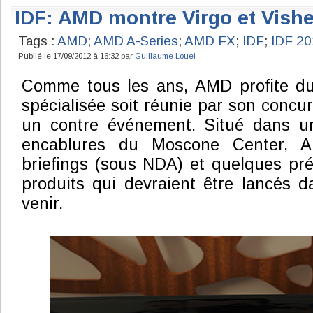
IDF: AMD montre Virgo et Vish
Tags :
AMD
;
AMD A-Series
;
AMD FX
;
IDF
;
IDF 20
Publié le 17/09/2012 à 16:32 par
Guillaume Louel
Comme tous les ans, AMD profite du 
spécialisée soit réunie par son concu
un contre événement. Situé dans u
encablures du Moscone Center, A
briefings (sous NDA) et quelques pr
produits qui devraient être lancés 
venir.