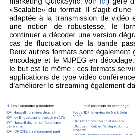
marketing QuickSync, voir
ici
) gère d
«Scalable» du format. Il s'agit d'une
adaptée à la transmission de vidéo e
une notion de robustesse, le for
continuer a décoder une version dégr
cas de fluctuation de la bande pas
Deux autres formats sont également 
encodage et le MJPEG en décodage. D
le but est le même : ces formats servi
applications de type vidéo conférence 
d'améliorer le streaming également da
Les 4 contenus précédents
Les 5 contenus de cette page
IDF: Haswell : premiers détails !
Focus: IDF: Interview de Mark Bohr
d'Intel
IDF: Ivy Bridge pour Ultrabook en 10W
IDF: AMD montre Virgo et Vishera
IDF: Haswell devient un Core 4eme
génération
IDF: Justin Rattner, WiGig et Spring
Meadow
IDF: IDF 2012, c'est (presque) parti