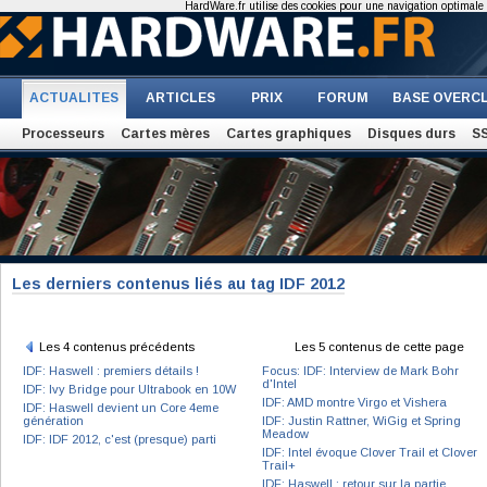
HardWare.fr utilise des cookies pour une navigation optimale et
ACTUALITES
ARTICLES
PRIX
FORUM
BASE OVERC
Processeurs
Cartes mères
Cartes graphiques
Disques durs
S
Les derniers contenus liés au tag IDF 2012
Les 4 contenus précédents
Les 5 contenus de cette page
IDF: Haswell : premiers détails !
Focus: IDF: Interview de Mark Bohr
d'Intel
IDF: Ivy Bridge pour Ultrabook en 10W
IDF: AMD montre Virgo et Vishera
IDF: Haswell devient un Core 4eme
génération
IDF: Justin Rattner, WiGig et Spring
Meadow
IDF: IDF 2012, c'est (presque) parti
IDF: Intel évoque Clover Trail et Clover
Trail+
IDF: Haswell : retour sur la partie