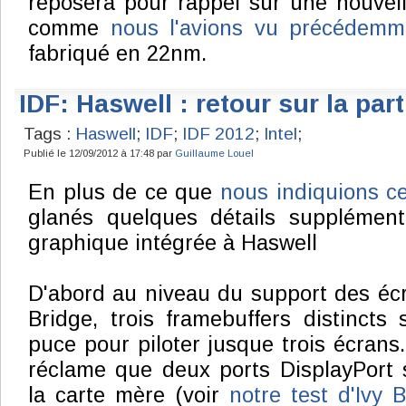
reposera pour rappel sur une nouvel
comme
nous l'avions vu précédemm
fabriqué en 22nm.
IDF: Haswell : retour sur la par
Tags :
Haswell
;
IDF
;
IDF 2012
;
Intel
;
Publié le 12/09/2012 à 17:48 par
Guillaume Louel
En plus de ce que
nous indiquions c
glanés quelques détails supplémenta
graphique intégrée à Haswell
D'abord au niveau du support des écra
Bridge, trois framebuffers distincts
puce pour piloter jusque trois écrans.
réclame que deux ports DisplayPort 
la carte mère (voir
notre test d'Ivy 