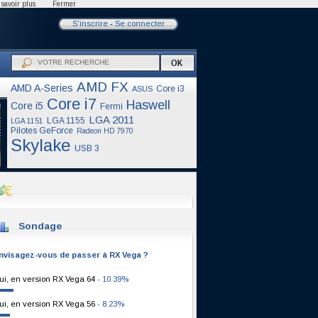
savoir plus
Fermer
S'inscrire
-
Se connecter
AMD FX
AMD A-Series
Core i3
ASUS
Core i7
Haswell
Core i5
Fermi
LGA 2011
LGA 1155
LGA 1151
Pilotes GeForce
Radeon HD 7970
Skylake
USB 3
Sondage
nvisagez-vous de passer à RX Vega ?
ui, en version RX Vega 64
- 10.39%
ui, en version RX Vega 56
- 8.23%