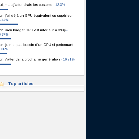
ui, mais j'attendrais les customs
- 12.3%
on, j'ai déjà un GPU équivalent ou supérieur
-
4.44%
on, mon budget GPU est inférieur à 399$
-
6.87%
on, je n'ai pas besoin d'un GPU si performant
-
1.06%
on, j'attends la prochaine génération
- 16.71%
Top articles