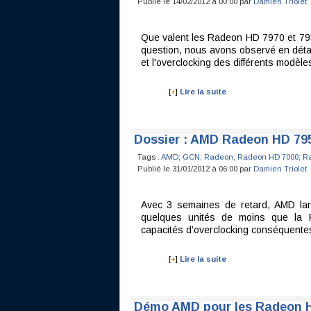
Publié le 14/02/2012 à 00:00 par
Damien Triolet
Que valent les Radeon HD 7970 et 79
question, nous avons observé en déta
et l'overclocking des différents modèle
[
+
]
Lire la suite
Dossier : AMD Radeon HD 795
Tags :
AMD
;
GCN
;
Radeon
;
Radeon HD 7000
;
R
Publié le 31/01/2012 à 06:00 par
Damien Triolet
Avec 3 semaines de retard, AMD la
quelques unités de moins que la
capacités d'overclocking conséquente
[
+
]
Lire la suite
Démo AMD pour les Radeon 