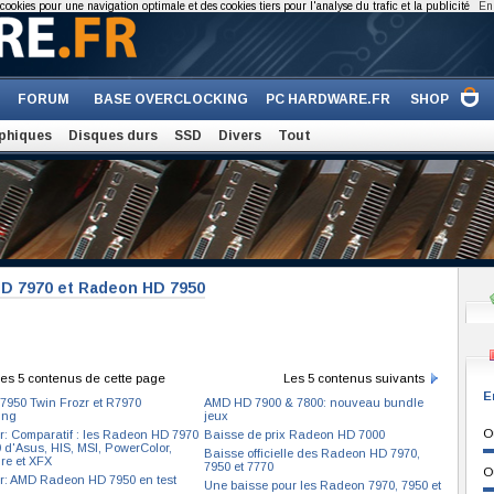
cookies pour une navigation optimale et des cookies tiers pour l'analyse du trafic et la publicité
En 
FORUM
BASE OVERCLOCKING
PC HARDWARE.FR
SHOP
phiques
Disques durs
SSD
Divers
Tout
HD 7970 et Radeon HD 7950
es 5 contenus de cette page
Les 5 contenus suivants
E
R7950 Twin Frozr et R7970
AMD HD 7900 & 7800: nouveau bundle
ing
jeux
O
r: Comparatif : les Radeon HD 7970
Baisse de prix Radeon HD 7000
0 d'Asus, HIS, MSI, PowerColor,
Baisse officielle des Radeon HD 7970,
re et XFX
7950 et 7770
O
r: AMD Radeon HD 7950 en test
Une baisse pour les Radeon 7970, 7950 et