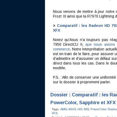
Nous venons de mettre à jour notre 
Frozr III ainsi que la R7970 Lightnin
>
Comparatif : les Radeon HD 797
XFX
Notez qu'Asus n'a toujours pas réag
7950 DirectCU II,
que nous avions p
commerce
. Notre interprétation actuel
est en train de le faire, pour assurer u
d'admettre et d'assumer un défaut sur
direct dans tous les cas. Dans le do
modèle.
P.S. : Afin de conserver une uniformi
sur le dossier à proprement parler.
Dossier : Comparatif : les Ra
PowerColor, Sapphire et XFX
Tags :
AMD
;
ASUS
;
HIS
;
MSI
;
PowerColor
;
Radeo
XFX
;