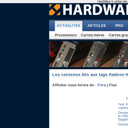
HardWare.fr utilise des 
ACTUALITES
ARTICLES
PRIX
Processeurs
Cartes mères
Cartes gra
Les contenus liés aux tags Radeon 
Afficher sous forme de :
Titre
| Flux
L
Test: 
Lightn
Dossie
et 795
Sapphi
Dossie