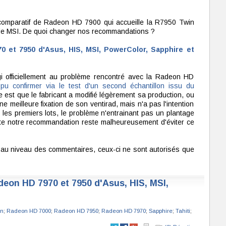
comparatif de Radeon HD 7900 qui accueille la R7950 Twin
g de MSI. De quoi changer nos recommandations ?
0 et 7950 d'Asus, HIS, MSI, PowerColor, Sapphire et
i officiellement au problème rencontré avec la Radeon HD
u confirmer via le test d'un second échantillon issu du
le est que le fabricant a modifié légèrement sa production, ou
ne meilleure fixation de son ventirad, mais n'a pas l'intention
 les premiers lots, le problème n'entrainant pas un plantage
ute notre recommandation reste malheureusement d'éviter ce
té au niveau des commentaires, ceux-ci ne sont autorisés que
deon HD 7970 et 7950 d'Asus, HIS, MSI,
n
;
Radeon HD 7000
;
Radeon HD 7950
;
Radeon HD 7970
;
Sapphire
;
Tahiti
;