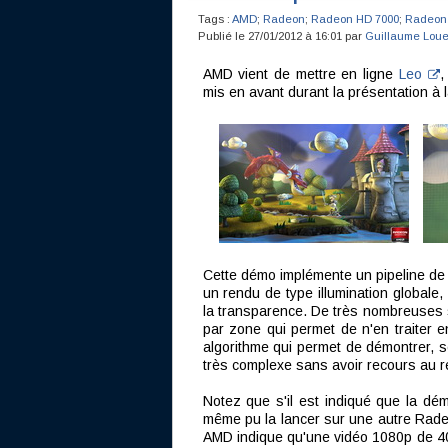
Tags :
AMD
;
Radeon
;
Radeon HD 7000
;
Radeon
Publié le 27/01/2012 à 16:01 par
Guillaume Loue
AMD vient de mettre en ligne
Leo
,
mis en avant durant la présentation 
Cette démo implémente un pipeline de 
un rendu de type illumination globale
la transparence. De très nombreuses s
par zone qui permet de n'en traiter e
algorithme qui permet de démontrer, s
très complexe sans avoir recours au re
Notez que s'il est indiqué que la d
même pu la lancer sur une autre Rade
AMD indique qu'une vidéo 1080p de 400 