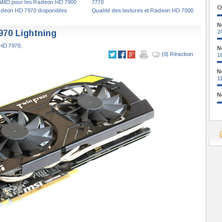
MD pour les Radeon HD 7900
7770
O
deon HD 7970 disponibles
Qualité des textures et Radeon HD 7000
N
970 Lightning
2
HD 7970
;
N
(0) Réaction
1
N
1
N