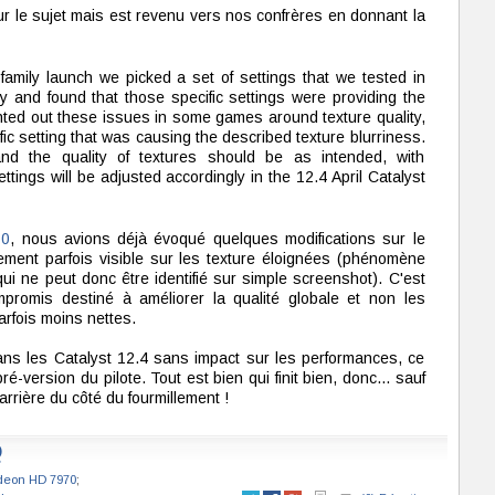
 le sujet mais est revenu vers nos confrères en donnant la
family launch we picked a set of settings that we tested in
ty and found that those specific settings were providing the
inted out these issues in some games around texture quality,
c setting that was causing the described texture blurriness.
 the quality of textures should be as intended, with
ings will be adjusted accordingly in the 12.4 April Catalyst
70
, nous avions déjà évoqué quelques modifications sur le
llement parfois visible sur les texture éloignées (phénomène
i ne peut donc être identifié sur simple screenshot). C'est
romis destiné à améliorer la qualité globale et non les
arfois moins nettes.
ns les Catalyst 12.4 sans impact sur les performances, ce
é-version du pilote. Tout est bien qui finit bien, donc... sauf
arrière du côté du fourmillement !
Q
eon HD 7970
;