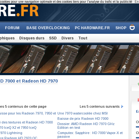
cookies pour une navigation optimale et des cookies tiers pour l'analyse du trafic et la publicité
En 
FORUM
BASE OVERCLOCKING
PC HARDWARE.FR
SHOP
phiques
Disques durs
SSD
Divers
Tout
HD 7000 et Radeon HD 7970
es 5 contenus de cette page
Les 5 contenus suivants
E
isse pour les Radeon 7970, 7950 et
Une 7970 watercoolée chez MSI
Baisse de prix Radeon HD 7000
O
é des textures et Radeon HD 7000
Dossier: AMD Radeon HD 7970 GHz
70 IceQ X2 et 7950 IceQ
Edition en test
970 Lightning
Computex: Sapphire : HD 7000 Vapor-X et
O
passive
ire Radeon HD 7970 OC