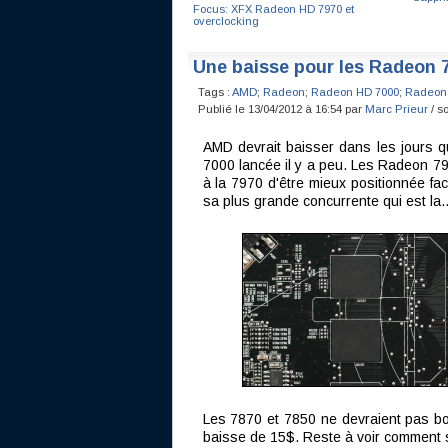
Focus: XFX Radeon HD 7970 et
overclocking
Une baisse pour les Radeon 7
Tags :
AMD
;
Radeon
;
Radeon HD 7000
;
Radeon
Publié le 13/04/2012 à 16:54 par
Marc Prieur
/ s
AMD devrait baisser dans les jours q
7000 lancée il y a peu. Les Radeon 79
à la 7970 d'être mieux positionnée fa
sa plus grande concurrente qui est l
Les 7870 et 7850 ne devraient pas bou
baisse de 15$. Reste à voir comment s