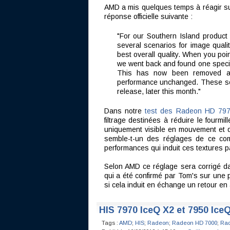
AMD a mis quelques temps à réagir sur
réponse officielle suivante :
"For our Southern Island product 
several scenarios for image quali
best overall quality. When you po
we went back and found one specifi
This has now been removed and
performance unchanged. These sett
release, later this month."
Dans notre
test des Radeon HD 79
filtrage destinées à réduire le fourmi
uniquement visible en mouvement et qu
semble-t-un des réglages de ce comp
performances qui induit ces textures p
Selon AMD ce réglage sera corrigé da
qui a été confirmé par Tom's sur une pr
si cela induit en échange un retour en 
HIS 7970 IceQ X2 et 7950 Ice
Tags :
AMD
;
HIS
;
Radeon
;
Radeon HD 7000
;
Rad