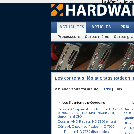
HardWare.fr utilise des 
ACTUALITES
ARTICLES
PRIX
Processeurs
Cartes mères
Cartes gra
Les contenus liés aux tags Radeon 
Afficher sous forme de :
Titre
| Flux
Les 5 contenus précédents
L
Dossier: Comparatif : les Radeon HD 7970
Une ba
et 7950 d'Asus, HIS, MSI, PowerColor,
7770
Sapphire et XFX
Qualit
Dossier: AMD Radeon HD 7950 en test
HIS 79
Démo AMD pour les Radeon HD 7900
MSI R7
Les Radeon HD 7970 disponibles
Sapph