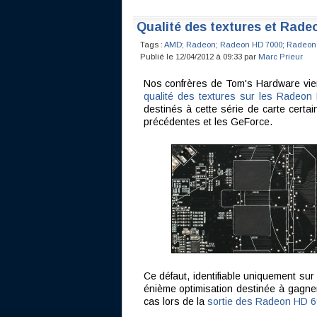
Qualité des textures et Rade
Tags :
AMD
;
Radeon
;
Radeon HD 7000
;
Radeon
Publié le 12/04/2012 à 09:33 par
Marc Prieur
Nos confrères de Tom's Hardware vie
qualité des textures sur les Radeo
destinés à cette série de carte cert
précédentes et les GeForce.
Ce défaut, identifiable uniquement sur 
énième optimisation destinée à gagn
cas lors de la
sortie des Radeon HD 