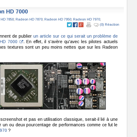
on HD 7000
 HD 7850
;
Radeon HD 7870
;
Radeon HD 7950
;
Radeon HD 7970
;
(0) Réaction
nnent de publier
un article sur ce qui serait un problème de
n HD 7000
. En effet, il s'avère qu'avec les pilotes actuels
aines textures sont un peu moins nettes que sur les Radeon
screenshot et pas en utilisation classique, serait-il lié à une
er un ou deux pourcentage de performances comme ce fut le
6970
?