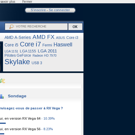
savoir plus
Fermer
S'inscrire
-
Se connecter
AMD FX
AMD A-Series
Core i3
ASUS
Core i7
Haswell
Core i5
Fermi
LGA 2011
LGA 1155
LGA 1151
Pilotes GeForce
Radeon HD 7970
Skylake
USB 3
Sondage
nvisagez-vous de passer à RX Vega ?
ui, en version RX Vega 64
- 10.39%
ui, en version RX Vega 56
- 8.23%