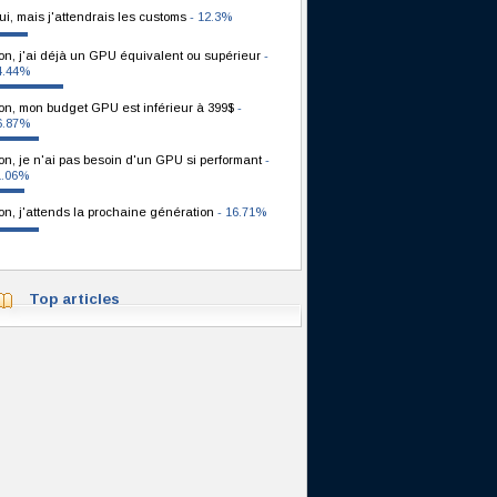
ui, mais j'attendrais les customs
- 12.3%
on, j'ai déjà un GPU équivalent ou supérieur
-
4.44%
on, mon budget GPU est inférieur à 399$
-
6.87%
on, je n'ai pas besoin d'un GPU si performant
-
1.06%
on, j'attends la prochaine génération
- 16.71%
Top articles