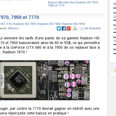
Baisse officielle des Radeon HD 7970,
O
7950 et 7770
N
970, 7950 et 7770
2
 HD 7770
;
Radeon HD 7870
;
Radeon HD 7950
;
Radeon HD 7970
;
N
ource:
KitGuru
(0) Réaction
1
N
ui viennent les tarifs d'une partie de sa gamme Radeon HD
1
70 et 7950 baisseraient ainsi de 60 et 55$, ce qui permettra
ce à la GeForce GTX 680 et à la 7950 de se replacer face à
N
a… Radeon 7870 !
ger, par contre la 7770 devrait gagner en intérêt avec une
era répercutée cette baisse en pratique !