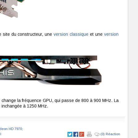
e site du constructeur, une
version classique
et une
version
é change la fréquence GPU, qui passe de 800 à 900 MHz. La
e inchangée à 1250 MHz.
deon HD 7970
;
l
(0) Réaction