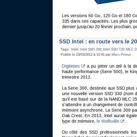
Les versions 60 Go, 120 Go et 180 Go
335 dans ces capacités. Les plus gros
dernier jusqu'au 20 février prochain, p
SSD Intel : en route vers le 2
Tags :
Intel
;
Intel SSD 330
;
Intel SSD 720
;
MLC 1
Publié le 23/03/2012 à 10:41 par
Marc Prieur
Digitimes
a pu jetter un œil à la d
haute performance (Serie 500), le K
trimestre 2012.
La Serie 300, destinée aux SSD plus a
une nouvelle version SSD 330 (nom de
qu'il est basé sur de la NAND MLC 25
s'attendre à un changement de contrô
mémoire asynchrone. La Serie 300 pa
Oak Crest. En 2013, Intel aurait égale
type de mémoire,
le Wolfsville
.
Du côté des SSD professionnels le