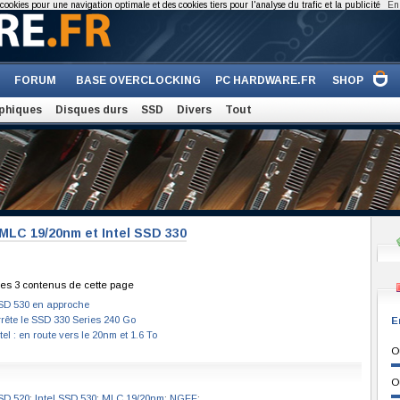
cookies pour une navigation optimale et des cookies tiers pour l'analyse du trafic et la publicité
En 
FORUM
BASE OVERCLOCKING
PC HARDWARE.FR
SHOP
phiques
Disques durs
SSD
Divers
Tout
 MLC 19/20nm et Intel SSD 330
es 3 contenus de cette page
SSD 530 en approche
rrête le SSD 330 Series 240 Go
E
el : en route vers le 20nm et 1.6 To
O
O
SSD 520
;
Intel SSD 530
;
MLC 19/20nm
;
NGFF
;