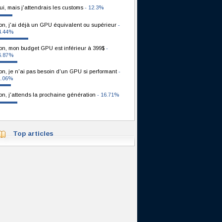
ui, mais j'attendrais les customs
- 12.3%
on, j'ai déjà un GPU équivalent ou supérieur
-
4.44%
on, mon budget GPU est inférieur à 399$
-
6.87%
on, je n'ai pas besoin d'un GPU si performant
-
1.06%
on, j'attends la prochaine génération
- 16.71%
Top articles