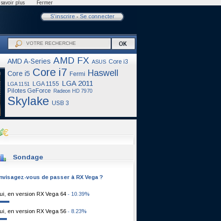
savoir plus
Fermer
S'inscrire
-
Se connecter
AMD FX
AMD A-Series
Core i3
ASUS
Core i7
Haswell
Core i5
Fermi
LGA 2011
LGA 1155
LGA 1151
Pilotes GeForce
Radeon HD 7970
Skylake
USB 3
Sondage
nvisagez-vous de passer à RX Vega ?
ui, en version RX Vega 64
- 10.39%
ui, en version RX Vega 56
- 8.23%