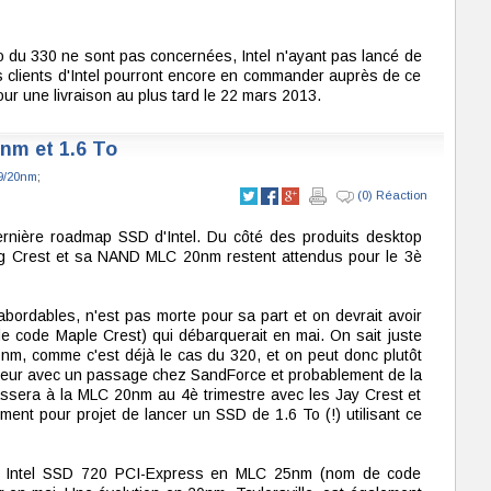
 du 330 ne sont pas concernées, Intel n'ayant pas lancé de
 clients d'Intel pourront encore en commander auprès de ce
our une livraison au plus tard le 22 mars 2013.
0nm et 1.6 To
9/20nm
;
(0) Réaction
ernière roadmap SSD d'Intel. Du côté des produits desktop
ing Crest et sa NAND MLC 20nm restent attendus pour le 3è
bordables, n'est pas morte pour sa part et on devrait avoir
 code Maple Crest) qui débarquerait en mai. On sait juste
nm, comme c'est déjà le cas du 320, et on peut donc plutôt
leur avec un passage chez SandForce et probablement de la
ssera à la MLC 20nm au 4è trimestre avec les Jay Crest et
ment pour projet de lancer un SSD de 1.6 To (!) utilisant ce
s Intel SSD 720 PCI-Express en MLC 25nm (nom de code