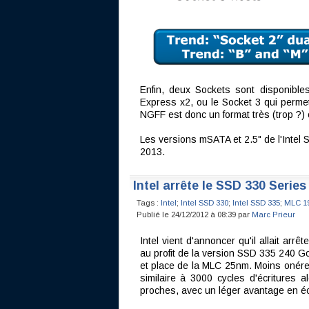
Enfin, deux Sockets sont disponibl
Express x2, ou le Socket 3 qui perme
NGFF est donc un format très (trop ?)
Les versions mSATA et 2.5" de l'Intel 
2013.
Intel arrête le SSD 330 Serie
Tags :
Intel
;
Intel SSD 330
;
Intel SSD 335
;
MLC 1
Publié le 24/12/2012 à 08:39 par
Marc Prieur
Intel vient d'annoncer qu'il allait ar
au profit de la version SSD 335 240 Go
et place de la MLC 25nm. Moins onéreu
similaire à 3000 cycles d'écritures
proches, avec un léger avantage en éc