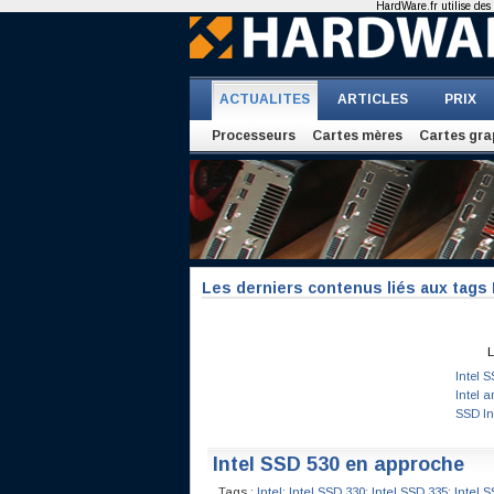
HardWare.fr utilise des 
ACTUALITES
ARTICLES
PRIX
Processeurs
Cartes mères
Cartes gra
Les derniers contenus liés aux tags
L
Intel 
Intel a
SSD Int
Intel SSD 530 en approche
Tags :
Intel
;
Intel SSD 330
;
Intel SSD 335
;
Intel 