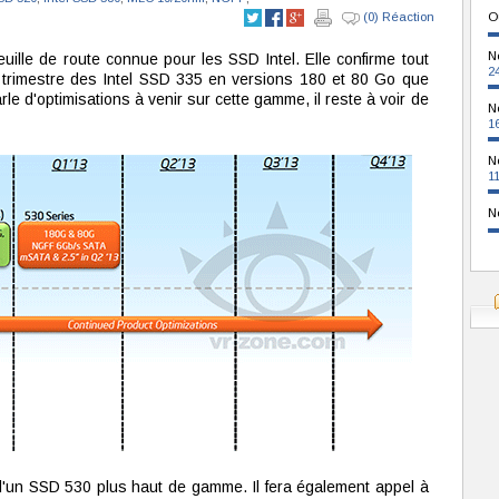
(0) Réaction
O
N
euille de route connue pour les SSD Intel. Elle confirme tout
2
r trimestre des Intel SSD 335 en versions 180 et 80 Go que
parle d'optimisations à venir sur cette gamme, il reste à voir de
N
1
N
1
N
 d'un SSD 530 plus haut de gamme. Il fera également appel à