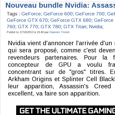
Nouveau bundle Nvidia: Assass
Tags :
GeForce
;
GeForce 600
;
GeForce 700
;
GeF
GeForce GTX 670
;
GeForce GTX 680
;
GeForce
760
;
GTX 770
;
GTX 780
;
GTX Titan
;
Nvidia
;
Publié le 17/10/2013 à 19:40 par
Damien Triolet
Nvidia vient d'annoncer l'arrivée d'u
qui sera proposé, comme c'est deven
revendeurs partenaires. Pour la f
concepteur de GPU a voulu fra
concentrant sur de "gros" titres.
Arkham Origins et Splinter Cell Blackli
leur apparition, Assassin's Creed
excellent, va faire son apparition.