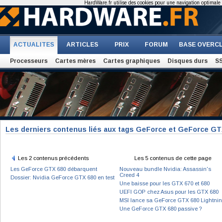
HardWare.fr utilise des cookies pour une navigation optimale et
ACTUALITES
ARTICLES
PRIX
FORUM
BASE OVERC
Processeurs
Cartes mères
Cartes graphiques
Disques durs
S
Les derniers contenus liés aux tags GeForce et GeForce GT
Les 2 contenus précédents
Les 5 contenus de cette page
Les GeForce GTX 680 débarquent
Nouveau bundle Nvidia: Assassin's
Creed 4
Dossier: Nvidia GeForce GTX 680 en test
Une baisse pour les GTX 670 et 680
UEFI GOP chez Asus pour les GTX 680
MSI lance sa GeForce GTX 680 Lightni
Une GeForce GTX 680 passive ?