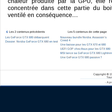
chaleur produite par la GPU, elle r
concentrée dans cette partie du boit
ventilé en conséquence…
Les 2 contenus précédents
Les 5 contenus de cette page
Les GeForce GTX 680 débarquent
Nouveau bundle Nvidia: Assassin's
Creed 4
Dossier: Nvidia GeForce GTX 680 en test
Une baisse pour les GTX 670 et 680
UEFI GOP chez Asus pour les GTX 680
MSI lance sa GeForce GTX 680 Lightni
Une GeForce GTX 680 passive ?
Copyright © 1
Tous
-
A pr