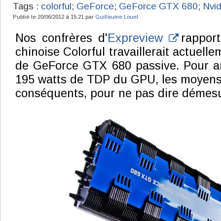
Tags :
colorful
;
GeForce
;
GeForce GTX 680
;
Nvid
Publié le 20/06/2012 à 15:21 par
Guillaume Louel
Nos confrères d'
Expreview
rapport
chinoise Colorful travaillerait actuell
de GeForce GTX 680 passive. Pour arr
195 watts de TDP du GPU, les moyens
conséquents, pour ne pas dire démes