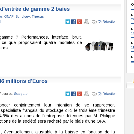
O
 d'entrée de gamme 2 baies
N
ar
;
QNAP
;
Synology
;
Thecus
;
2
l
(0) Réaction
N
1
mme ? Performances, interface, bruit,
 ce que proposaient quatre modèles de
N
uros.
1
N
6 millions d'Euros
/ source:
Seagate
(0) Réaction
ncer conjointement leur intention de se rapprocher.
écialiste français du stockage d'ici le troisième trimestre
.5% des actions de l'entreprise détenues par M. Philippe
ions de la société sera racheté par le biais d'une OPA.
 éventuellement ajustable à la baisse en fonction de la