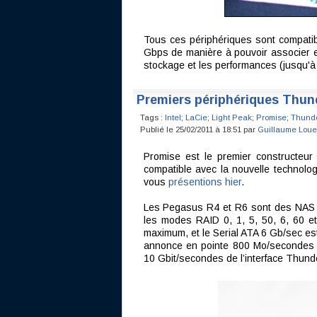
Tous ces périphériques sont compatib
Gbps de manière à pouvoir associer e
stockage et les performances (jusqu'à
Premiers périphériques Thun
Tags :
Intel
;
LaCie
;
Light Peak
;
Promise
;
Thunde
Publié le 25/02/2011 à 18:51 par
Guillaume Loue
Promise est le premier constructeu
compatible avec la nouvelle technolo
vous
présentions hier
.
Les Pegasus R4 et R6 sont des NAS à
les modes RAID 0, 1, 5, 50, 6, 60 e
maximum, et le Serial ATA 6 Gb/sec est
annonce en pointe 800 Mo/secondes d
10 Gbit/secondes de l’interface Thunder