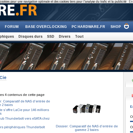
cookies pour une navigation optimale et des cookies tiers pour l'analyse du trafic et la publicité
En 
FORUM
BASE OVERCLOCKING
PC HARDWARE.FR
SHOP
phiques
Disques durs
SSD
Divers
Tout
Cie
es 4 contenus de cette page
r: Comparatif de NAS d'entrée de
 2 baies
E
e s'offre LaCie pour 146 millions
s
O
ub Thunderbolt vers eSATA chez
Dossier: Comparatif de NAS d'entrée de
rs périphériques Thunderbolt
O
gamme 2 baies