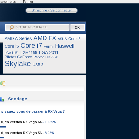
savoir plus
Fermer
S'inscrire
-
Se connecter
AMD FX
AMD A-Series
Core i3
ASUS
Core i7
Haswell
Core i5
Fermi
LGA 2011
LGA 1155
LGA 1151
Pilotes GeForce
Radeon HD 7970
Skylake
USB 3
Sondage
nvisagez-vous de passer à RX Vega ?
ui, en version RX Vega 64
- 10.39%
ui, en version RX Vega 56
- 8.23%