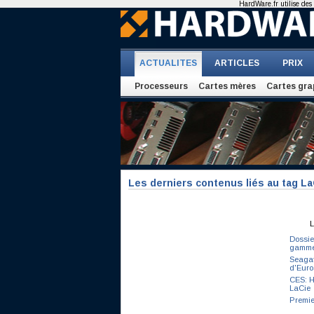
HardWare.fr utilise des 
ACTUALITES
ARTICLES
PRIX
Processeurs
Cartes mères
Cartes gra
Les derniers contenus liés au tag La
L
Dossie
gamme
Seagat
d'Euro
CES: H
LaCie
Premie