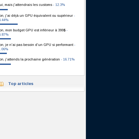
ui, mais j'attendrais les customs
- 12.3%
on, j'ai déjà un GPU équivalent ou supérieur
-
4.44%
on, mon budget GPU est inférieur à 399$
-
6.87%
on, je n'ai pas besoin d'un GPU si performant
-
1.06%
on, j'attends la prochaine génération
- 16.71%
Top articles