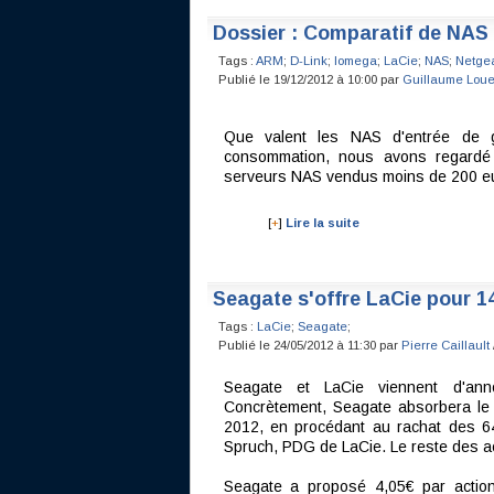
Dossier : Comparatif de NAS
Tags :
ARM
;
D-Link
;
Iomega
;
LaCie
;
NAS
;
Netge
Publié le 19/12/2012 à 10:00 par
Guillaume Loue
Que valent les NAS d'entrée de ga
consommation, nous avons regardé
serveurs NAS vendus moins de 200 e
[
+
]
Lire la suite
Seagate s'offre LaCie pour 14
Tags :
LaCie
;
Seagate
;
Publié le 24/05/2012 à 11:30 par
Pierre Caillault
Seagate et LaCie viennent d'anno
Concrètement, Seagate absorbera le sp
2012, en procédant au rachat des 64
Spruch, PDG de LaCie. Le reste des act
Seagate a proposé 4,05€ par action,