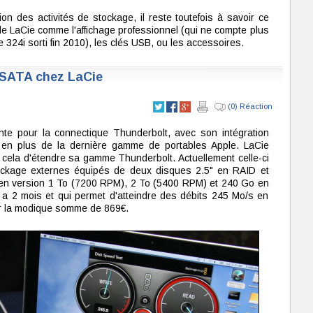
on des activités de stockage, il reste toutefois à savoir ce
de LaCie comme l'affichage professionnel (qui ne compte plus
e 324i sorti fin 2010), les clés USB, ou les accessoires.
eSATA chez LaCie
(0) Réaction
nte pour la connectique Thunderbolt, avec son intégration
en plus de la dernière gamme de portables Apple. LaCie
r cela d'étendre sa gamme Thunderbolt. Actuellement celle-ci
ockage externes équipés de deux disques 2.5" en RAID et
t en version 1 To (7200 RPM), 2 To (5400 RPM) et 240 Go en
 a 2 mois et qui permet d'atteindre des débits 245 Mo/s en
ur la modique somme de 869€.