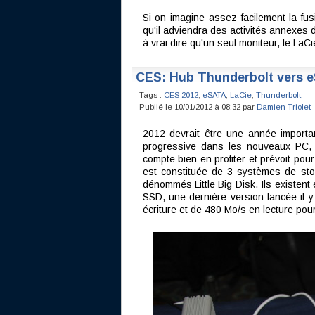
Si on imagine assez facilement la fusi
qu'il adviendra des activités annexes 
à vrai dire qu'un seul moniteur, le LaCi
CES: Hub Thunderbolt vers 
Tags :
CES 2012
;
eSATA
;
LaCie
;
Thunderbolt
;
Publié le 10/01/2012 à 08:32 par
Damien Triolet
2012 devrait être une année importa
progressive dans les nouveaux PC, 
compte bien en profiter et prévoit pou
est constituée de 3 systèmes de st
dénommés Little Big Disk. Ils existen
SSD, une dernière version lancée il y
écriture et de 480 Mo/s en lecture po