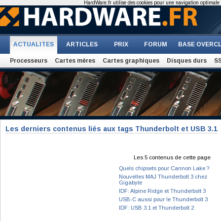
HardWare.fr utilise des cookies pour une navigation optimale et
ACTUALITES
ARTICLES
PRIX
FORUM
BASE OVERC
Processeurs
Cartes mères
Cartes graphiques
Disques durs
S
Les derniers contenus liés aux tags Thunderbolt et USB 3.1
Les 5 contenus de cette page
Quels chipsets pour Cannon Lake ?
Nouvelles MAJ Thunderbolt 3 chez
Gigabyte
IDF: Alpine Ridge et Thunderbolt 3
USB-C aussi pour le Thunderbolt 3
IDF: USB 3.1 et Thunderbolt 2