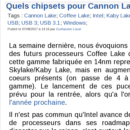
Quels chipsets pour Cannon L
Tags :
Cannon Lake
;
Coffee Lake
;
Intel
;
Kaby Lak
USB
;
USB 3
;
USB 3.1
;
Windows
;
Publié le 07/08/2017 à 14:16 par
Guillaume Louel
La semaine dernière, nous évoquions l
des futurs processeurs Coffee Lake d'
cette gamme fabriquée en 14nm repren
Skylake/Kaby Lake, mais en augmen
coeurs présents (on passe de 4 à
gamme). Le lancement de ces puce
prévu pour la rentrée, alors qu'a l'or
l'année prochaine
.
Il n'est pas commun qu'Intel avance de
de processeurs dans ses roadmaps