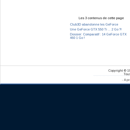
Les 3 contenus de cette page
Club3D abandonne les GeForce
Une GeForce GTX 550 Ti ... 2 Go ?!
Dossier: Comparatif : 14 GeForce GTX
460 1 Go !
Copyright © 1
Tous
-
A pr