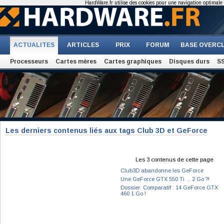
HardWare.fr utilise des cookies pour une navigation optimale et
ACTUALITES
ARTICLES
PRIX
FORUM
BASE OVERC
Processeurs
Cartes mères
Cartes graphiques
Disques durs
S
Les derniers contenus liés aux tags Club 3D et GeForce
Les 3 contenus de cette page
Club3D abandonne les GeForce
Une GeForce GTX 550 Ti ... 2 Go ?!
Dossier: Comparatif : 14 GeForce GTX
460 1 Go !