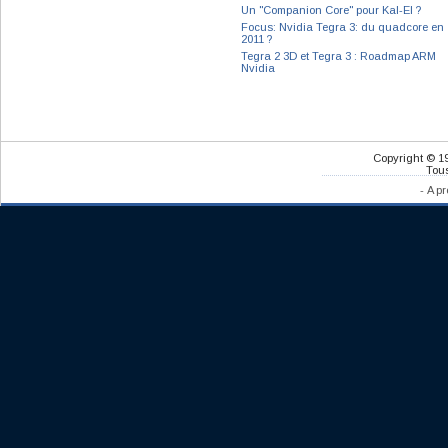
Un "Companion Core" pour Kal-El ?
Focus: Nvidia Tegra 3: du quadcore en
2011 ?
Tegra 2 3D et Tegra 3 : Roadmap ARM
Nvidia
Copyright © 1
Tous
-
A pr