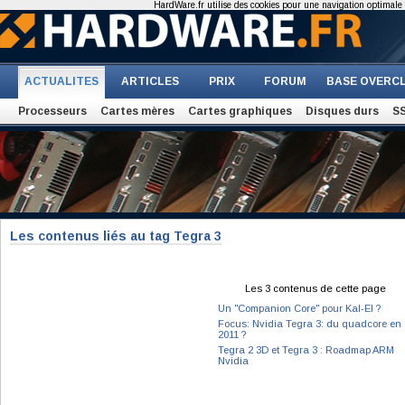
HardWare.fr utilise des cookies pour une navigation optimale et
ACTUALITES
ARTICLES
PRIX
FORUM
BASE OVERC
Processeurs
Cartes mères
Cartes graphiques
Disques durs
S
Les contenus liés au tag Tegra 3
Les 3 contenus de cette page
Un "Companion Core" pour Kal-El ?
Focus: Nvidia Tegra 3: du quadcore en
2011 ?
Tegra 2 3D et Tegra 3 : Roadmap ARM
Nvidia