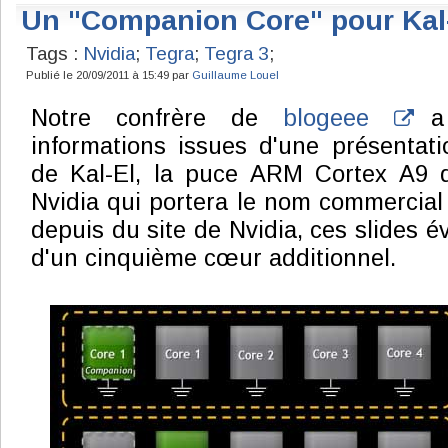
Un "Companion Core" pour Kal
Tags :
Nvidia
;
Tegra
;
Tegra 3
;
Publié le 20/09/2011 à 15:49 par
Guillaume Louel
Notre confrère de
blogeee
a 
informations issues d'une présentat
de Kal-El, la puce ARM Cortex A9 
Nvidia qui portera le nom commercial 
depuis du site de Nvidia, ces slides 
d'un cinquième cœur additionnel.