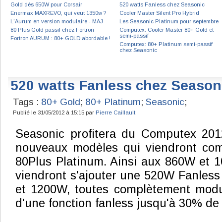
Gold dès 650W pour Corsair
520 watts Fanless chez Seasonic
Enermax MAXREVO, qui veut 1350w ?
Cooler Master Silent Pro Hybrid
L'Aurum en version modulaire - MAJ
Les Seasonic Platinum pour septembre
80 Plus Gold passif chez Fortron
Computex: Cooler Master 80+ Gold et
semi-passif
Fortron AURUM : 80+ GOLD abordable !
Computex: 80+ Platinum semi-passif
chez Seasonic
520 watts Fanless chez Season
Tags :
80+ Gold
;
80+ Platinum
;
Seasonic
;
Publié le 31/05/2012 à 15:15 par
Pierre Caillault
Seasonic profitera du Computex 2012
nouveaux modèles qui viendront co
80Plus Platinum. Ainsi aux 860W et 
viendront s'ajouter une 520W Fanles
et 1200W, toutes complètement modul
d'une fonction fanless jusqu'à 30% de