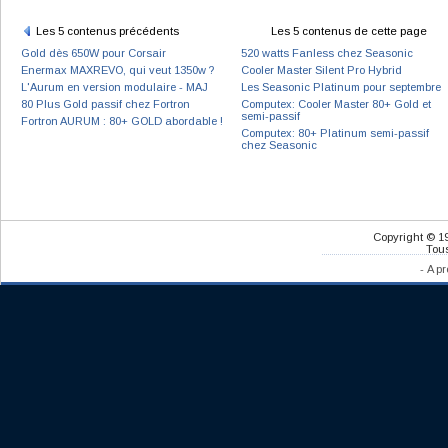
Les 5 contenus précédents
Les 5 contenus de cette page
Gold dès 650W pour Corsair
520 watts Fanless chez Seasonic
Enermax MAXREVO, qui veut 1350w ?
Cooler Master Silent Pro Hybrid
L'Aurum en version modulaire - MAJ
Les Seasonic Platinum pour septembre
80 Plus Gold passif chez Fortron
Computex: Cooler Master 80+ Gold et
semi-passif
Fortron AURUM : 80+ GOLD abordable !
Computex: 80+ Platinum semi-passif
chez Seasonic
Copyright © 1
Tous
-
A pr