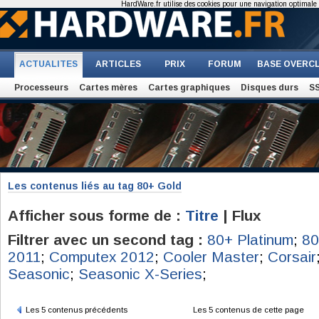
HardWare.fr utilise des cookies pour une navigation optimale et
ACTUALITES
ARTICLES
PRIX
FORUM
BASE OVERC
Processeurs
Cartes mères
Cartes graphiques
Disques durs
S
Les contenus liés au tag 80+ Gold
Afficher sous forme de :
Titre
| Flux
Filtrer avec un second tag :
80+ Platinum
;
80
2011
;
Computex 2012
;
Cooler Master
;
Corsair
Seasonic
;
Seasonic X-Series
;
Les 5 contenus précédents
Les 5 contenus de cette page