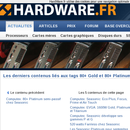
HardWare.fr utilise des cookies pour une navigation optimale et
ACTUALITES
ARTICLES
PRIX
FORUM
BASE OVERC
Processeurs
Cartes mères
Cartes graphiques
Disques durs
S
Les derniers contenus liés aux tags 80+ Gold et 80+ Platinu
Le contenu précédent
Les 5 contenus de cette page
Computex: 80+ Platinum semi-passif
Computex: Seasonic: Eco Plus, Focus,
chez Seasonic
Prime et Air Touch
Computex: EVGA: 1600W Gold, Platinu
et Titanium
Computex: Seasonic développe ses
gammes P et G
520 watts Fanless chez Seasonic
Les Seasonic Platinum pour septembre