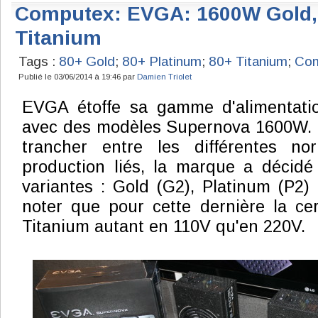
Computex: EVGA: 1600W Gold, 
Titanium
Tags :
80+ Gold
;
80+ Platinum
;
80+ Titanium
;
Com
Publié le 03/06/2014 à 19:46 par
Damien Triolet
EVGA étoffe sa gamme d'alimentat
avec des modèles Supernova 1600W. P
trancher entre les différentes n
production liés, la marque a décidé
variantes : Gold (G2), Platinum (P2) 
noter que pour cette dernière la cert
Titanium autant en 110V qu'en 220V.