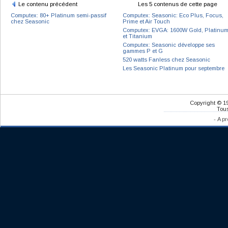
Le contenu précédent
Les 5 contenus de cette page
Computex: 80+ Platinum semi-passif
Computex: Seasonic: Eco Plus, Focus,
chez Seasonic
Prime et Air Touch
Computex: EVGA: 1600W Gold, Platinu
et Titanium
Computex: Seasonic développe ses
gammes P et G
520 watts Fanless chez Seasonic
Les Seasonic Platinum pour septembre
Copyright © 1
Tous
-
A pr