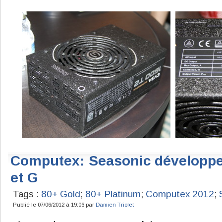
Computex: Seasonic développ
et G
Tags :
80+ Gold
;
80+ Platinum
;
Computex 2012
;
Publié le 07/06/2012 à 19:06 par
Damien Triolet