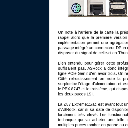
On note à l'arrière de la carte la pr
rappel alors que la première versio
implémentation permet une agrégati
passage intégré un connecteur DP-in qu
disposer du signal de celle-ci en Thund
Bien entendu pour gérer cette profu
suffisaient pas, ASRock a donc inté
ligne PCIe Gen2 d'en avoir trois. On n
Côté refroidissement on note la pr
surplombe l'étage d'alimentation et e
le PEX 8747 et le troisième, qui dispo
les deux puces LSI.
La Z87 Extreme11/ac est avant tout une
d'ASRock, car si sa date de disponibi
forcément très élevé. Les fonctionn
technique qui va acheter une telle 
multiples puces tomber en panne ou en 