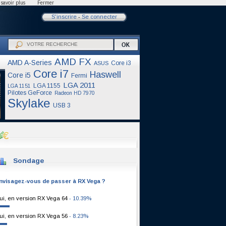
savoir plus
Fermer
S'inscrire
-
Se connecter
AMD FX
AMD A-Series
Core i3
ASUS
Core i7
Haswell
Core i5
Fermi
LGA 2011
LGA 1155
LGA 1151
Pilotes GeForce
Radeon HD 7970
Skylake
USB 3
Sondage
nvisagez-vous de passer à RX Vega ?
ui, en version RX Vega 64
- 10.39%
ui, en version RX Vega 56
- 8.23%