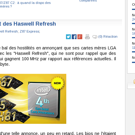
comparées
7/Z87 C2 : à quand la dispo des
O
 mères ?
N
2
 des Haswell Refresh
N
ell Refresh
;
Z87 Express
;
1
(0) Réaction
N
e bal des hostilités en annonçant que ses cartes mères LGA
1
vec les "Haswell Refresh", qui ne sont pour rappel que des
N
i gagnent 100 MHz par rapport aux références actuelles. Il
abyte.
'une telle annonce, un peu en retard. Les bios ne l'étaient