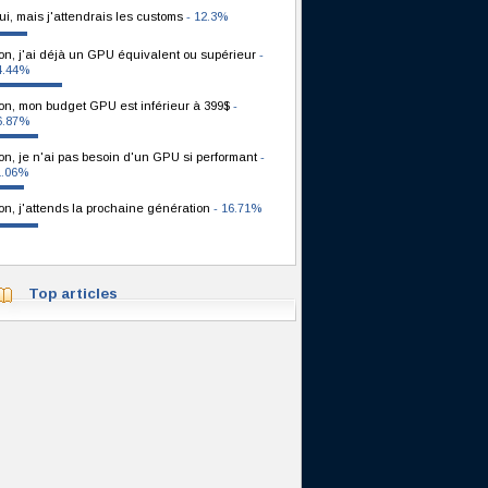
ui, mais j'attendrais les customs
- 12.3%
on, j'ai déjà un GPU équivalent ou supérieur
-
4.44%
on, mon budget GPU est inférieur à 399$
-
6.87%
on, je n'ai pas besoin d'un GPU si performant
-
1.06%
on, j'attends la prochaine génération
- 16.71%
Top articles