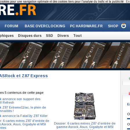
cookies pour une navigation optimale et des cookies tiers pour l'analyse du trafic et la publicité
En 
FORUM
BASE OVERCLOCKING
PC HARDWARE.FR
SHOP
phiques
Disques durs
SSD
Divers
Tout
 ASRock et Z87 Express
es 5 contenus de cette page
 annonce son support des
l Refresh
E
 Z87 Extreme11/ac, le plein de
nnalités !
O
 annonce la Fatal1ty Z87 Killer
r: 6 cartes mères Z87 d'entrée de
Dossier: 6 cartes mères Z87 d'entrée de
Asrock, Asus, Gigabyte et MSI
O
gamme Asrock, Asus, Gigabyte et MSI
rées