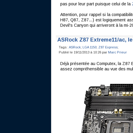
pas pour leur part puisque celui de la
Attention, pour rappel si la compatibi
H87, Q87, Z87…) est logiquement assu
Devil's Canyon qui arriveront à la mi-
ASRock Z87 Extreme11/ac, le p
Tags :
ASRock
;
LGA 1150
;
Z87 Express
;
Publié le 19/11/2013 à 10:26 par
Marc Prieur
Déjà présentée au Computex, la Z87 Ext
assez compréhensible au vue des multip