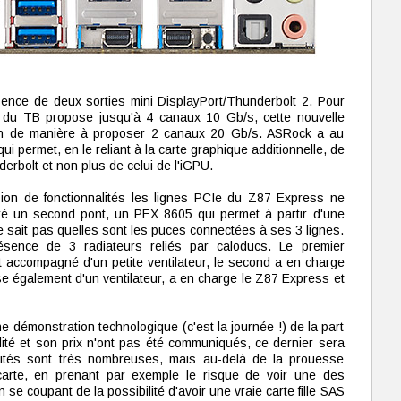
ésence de deux sorties mini DisplayPort/Thunderbolt 2. Pour
n du TB propose jusqu'à 4 canaux 10 Gb/s, cette nouvelle
on de manière à proposer 2 canaux 20 Gb/s. ASRock a au
i permet, en le reliant à la carte graphique additionnelle, de
erbolt et non plus de celui de l'iGPU.
sion de fonctionnalités les lignes PCIe du Z87 Express ne
gré un second pont, un PEX 8605 qui permet à partir d'une
e sait pas quelles sont les puces connectées à ses 3 lignes.
ésence de 3 radiateurs reliés par caloducs. Le premier
st accompagné d'un petite ventilateur, le second a en charge
se également d'un ventilateur, a en charge le Z87 Express et
 démonstration technologique (c'est la journée !) de la part
lité et son prix n'ont pas été communiqués, ce dernier sera
alités sont très nombreuses, mais au-delà de la prouesse
carte, en prenant par exemple le risque de voir une des
se coupant de la possibilité d'avoir une vraie carte fille SAS