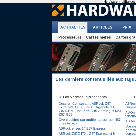
HardWare.fr utilise des 
ACTUALITES
ARTICLES
PRIX
Processeurs
Cartes mères
Cartes gra
Les derniers contenus liés aux tags
Les 5 contenus précédents
L
Dossier: Comparatif : ASRock Z87
ASRock
Extreme3, Asus Z87-A, Gigabyte GA-
Haswel
Z87X-D3H, MSI Z87-G45 Gaming et MSI
ASRock
Z87-G55
fonctio
Overclocking par multiplicateur sur H87
ASRock
chez Asrock
Dossie
ASRock et ses 14 Z87 Express
gamme 
ASRock Z87E-ITX : Z87 Express et Mini-
compa