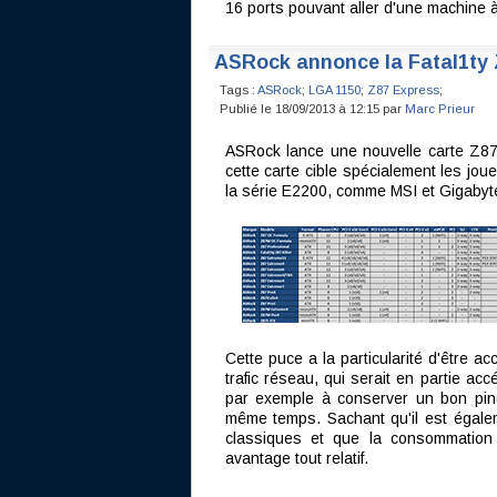
16 ports pouvant aller d'une machine à 
ASRock annonce la Fatal1ty Z
Tags :
ASRock
;
LGA 1150
;
Z87 Express
;
Publié le 18/09/2013 à 12:15 par
Marc Prieur
ASRock lance une nouvelle carte Z87 
cette carte cible spécialement les jou
la série E2200, comme MSI et Gigabyt
Cette puce a la particularité d'être ac
trafic réseau, qui serait en partie acc
par exemple à conserver un bon pin
même temps. Sachant qu'il est égalem
classiques et que la consommation
avantage tout relatif.