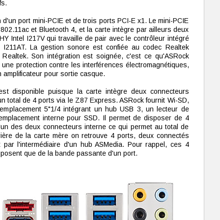
fs.
 d'un port mini-PCIE et de trois ports PCI-E x1. Le mini-PCIE
02.11ac et Bluetooth 4, et la carte intègre par ailleurs deux
Y Intel I217V qui travaille de pair avec le contrôleur intégré
l I211AT. La gestion sonore est confiée au codec Realtek
ealtek. Son intégration est soignée, c'est ce qu'ASRock
une protection contre les interférences électromagnétiques,
 amplificateur pour sortie casque.
st disponible puisque la carte intègre deux connecteurs
un total de 4 ports via le Z87 Express. ASRock fournit Wi-SD,
emplacement 5"1/4 intégrant un hub USB 3, un lecteur de
emplacement interne pour SSD. Il permet de disposer de 4
'un des deux connecteurs interne ce qui permet au total de
rière de la carte mère on retrouve 4 ports, deux connectés
 par l'intermédiaire d'un hub ASMedia. Pour rappel, ces 4
sposent que de la bande passante d'un port.