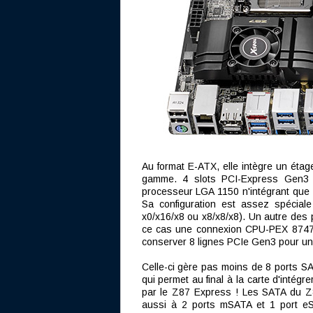
Au format E-ATX, elle intègre un éta
gamme. 4 slots PCI-Express Gen3 s
processeur LGA 1150 n'intégrant que 
Sa configuration est assez spécial
x0/x16/x8 ou x8/x8/x8). Un autre des 
ce cas une connexion CPU-PEX 8747 
conserver 8 lignes PCIe Gen3 pour un
Celle-ci gère pas moins de 8 ports 
qui permet au final à la carte d'inté
par le Z87 Express ! Les SATA du Z
aussi à 2 ports mSATA et 1 port eS