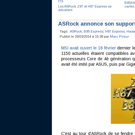
ITX
B85/H8
Les ASRock Z87 et H87 Express se
cartes
dévoilent
ASRock annonce son support
Tags :
ASRock
;
B85 Express
;
H87 Express
;
Hasw
Publié le 20/03/2014 à 15:38 par
Marc Prieur
MSI avait ouvert le 18 février
dernier l
1150 actuelles étaient compatibles a
processeurs Core de 4è génération qu
avait été imité par ASUS, puis par Gig
C'est au tour d'ASRock de se fendre d