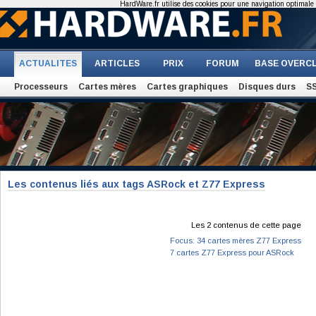
HardWare.fr utilise des cookies pour une navigation optimale et
ACTUALITES
ARTICLES
PRIX
FORUM
BASE OVERC
Processeurs
Cartes mères
Cartes graphiques
Disques durs
S
Les contenus liés aux tags ASRock et Z77 Express
Les 2 contenus de cette page
Focus: 34 cartes mères Z77 Express
7 cartes Z77 Express pour ASRock