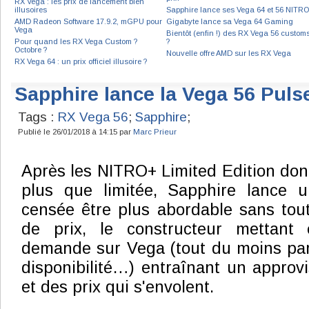
RX Vega : les prix de lancement bien
illusoires
Sapphire lance ses Vega 64 et 56 NITR
AMD Radeon Software 17.9.2, mGPU pour
Gigabyte lance sa Vega 64 Gaming
Vega
Bientôt (enfin !) des RX Vega 56 custom
Pour quand les RX Vega Custom ?
?
Octobre ?
Nouvelle offre AMD sur les RX Vega
RX Vega 64 : un prix officiel illusoire ?
Sapphire lance la Vega 56 Pulse
Tags :
RX Vega 56
;
Sapphire
;
Publié le 26/01/2018 à 14:15 par
Marc Prieur
Après les NITRO+ Limited Edition dont 
plus que limitée, Sapphire lance 
censée être plus abordable sans tou
de prix, le constructeur mettant 
demande sur Vega (tout du moins par
disponibilité…) entraînant un approvi
et des prix qui s'envolent.