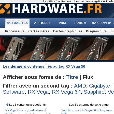
HardWare.fr utilise des cookies pour une navigation optimale et
ACTUALITES
ARTICLES
PRIX
FORUM
BASE OVERC
Processeurs
Cartes mères
Cartes graphiques
Disques durs
S
Les derniers contenus liés au tag RX Vega 56
Afficher sous forme de :
Titre
| Flux
Filtrer avec un second tag :
AMD
;
Gigabyte
;
Software
;
RX Vega
;
RX Vega 64
;
Sapphire
;
Ve
Les 5 contenus précédents
Les 5 contenus de cette page
RX Vega Custom, l'arlésienne ?
Sapphire lance la Vega 56 Pulse, sans
prix