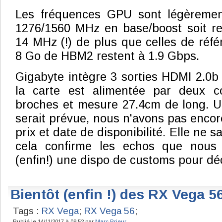
Les fréquences GPU sont légèremen
1276/1560 MHz en base/boost soit re
14 MHz (!) de plus que celles de réfé
8 Go de HBM2 restent à 1.9 Gbps.
Gigabyte intègre 3 sorties HDMI 2.0b 
la carte est alimentée par deux c
broches et mesure 27.4cm de long. U
serait prévue, nous n'avons pas encor
prix et date de disponibilité. Elle ne sa
cela confirme les echos que nous 
(enfin!) une dispo de customs pour d
Bientôt (enfin !) des RX Vega 
Tags :
RX Vega
;
RX Vega 56
;
Publié le 14/11/2017 à 09:52 par
Marc Prieur