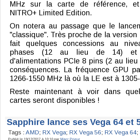
MHz sur la carte de référence, et
NITRO+ Limited Edition.
On notera au passage que le lance
"classique". Très proche de la version 
fait quelques concessions au ni
phases (12 au lieu de 14) et 
d'alimentations PCIe 8 pins (2 au lie
conséquences. La fréquence GPU pa
1266-1550 MHz là où la LE est à 1305
Reste maintenant à voir dans quel
cartes seront disponibles !
Sapphire lance ses Vega 64 et
Tags :
AMD
;
RX Vega
;
RX Vega 56
;
RX Vega 64
;
Publié le 19/12/2017 à 10:10 par
Marc Prieur