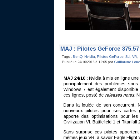
MAJ : Pilotes GeForce 375.57 
Tags :
BenQ
;
Nvidia
;
Pilotes GeForce
;
SLI
;
VR
;
Publié le 24/10/2016 à 12:05 par
Guillaume Loue
MAJ 24/10
: Nvidia à mis en ligne une
principalement des problèmes sou
Windows 7 est également disponible 
ces lignes, posté de
releases notes
. N
Dans la foulée de son concurrent, N
nouveaux pilotes pour ses cartes 
apporte des optimisations pour les
Civilization VI, Battlefield 1 et Titanfall 
Sans surprise ces pilotes apportent
mêmes jeux VR, à savoir Eagle Flight 