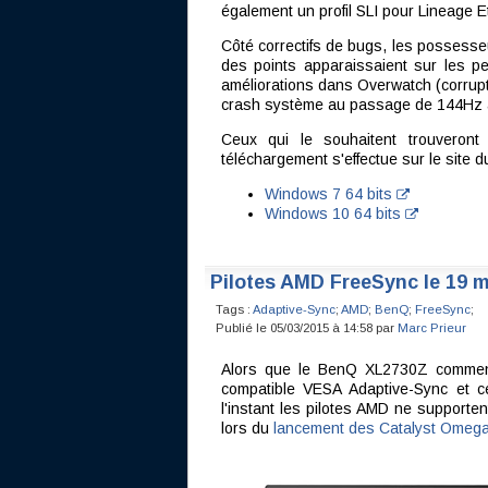
également un profil SLI pour Lineage Et
Côté correctifs de bugs, les possesse
des points apparaissaient sur les p
améliorations dans Overwatch (corrupt
crash système au passage de 144Hz à
Ceux qui le souhaitent trouveron
téléchargement s'effectue sur le site d
Windows 7 64 bits
Windows 10 64 bits
Pilotes AMD FreeSync le 19 ma
Tags :
Adaptive-Sync
;
AMD
;
BenQ
;
FreeSync
;
Publié le 05/03/2015 à 14:58 par
Marc Prieur
Alors que le BenQ XL2730Z commenc
compatible VESA Adaptive-Sync et ce
l'instant les pilotes AMD ne supporten
lors du
lancement des Catalyst Omeg