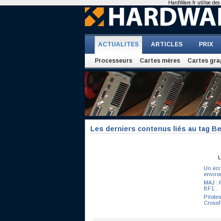
HardWare.fr utilise des 
ACTUALITES
ARTICLES
PRIX
Processeurs
Cartes mères
Cartes gra
Les derniers contenus liés au tag B
L
Un écr
envir
MAJ : 
BF1...
Pilote
CrossF