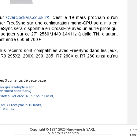
eur
Overclockers.co.uk
, c'est le 19 mars prochain qu'un
iliser FreeSync sur une configuration mono-GPU sera mis en
eeSync sera disponible en CrossFire avec un autre pilote qui
 de se jeter sur ce 27" 2560*1440 144 Hz à dalle TN, d'autant
ant entre 650 et 700 €.
lus récents sont compatibles avec FreeSync dans les jeux,
es R9 295X2, 290X, 290, 285, R7 260X et R7 260 ainsi qu'au
es 3 contenus de cette page
an qui s'adapte à son
onnement chez BenQ
Pilotes GeForce 375.57 pour Civ VI,
s AMD FreeSync le 19 mars,
ire en avril
Copyright © 1997-2026 Hardware.fr SARL.
Par
Tous droits réservés.
Les