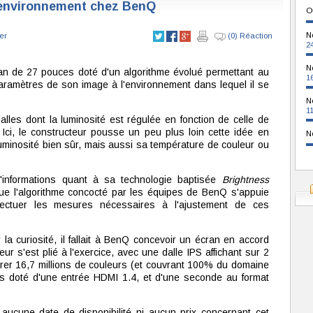
 environnement chez BenQ
O
N
er
(0) Réaction
2
N
ran de 27 pouces doté d'un algorithme évolué permettant au
1
mètres de son image à l'environnement dans lequel il se
N
1
alles dont la luminosité est régulée en fonction de celle de
e. Ici, le constructeur pousse un peu plus loin cette idée en
N
luminosité bien sûr, mais aussi sa température de couleur ou
d'informations quant à sa technologie baptisée
Brightness
ue l'algorithme concocté par les équipes de BenQ s'appuie
ffectuer les mesures nécessaires à l'ajustement de ces
r la curiosité, il fallait à BenQ concevoir un écran en accord
ur s'est plié à l'exercice, avec une dalle IPS affichant sur 2
rer 16,7 millions de couleurs (et couvrant 100% du domaine
 doté d'une entrée HDMI 1.4, et d'une seconde au format
aucune date de disponibilité ni aucun prix concernant cet