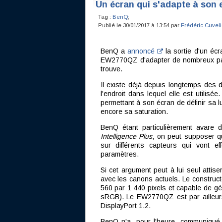
Un écran qui s'adapte à son
Tag :
BenQ
;
Publié le 30/01/2017 à 13:54 par
Frédéric Cuveli
BenQ a
annoncé
la sortie d'un éc
EW2770QZ d'adapter de nombreux para
trouve.
Il existe déjà depuis longtemps des d
l'endroit dans lequel elle est utilisé
permettant à son écran de définir sa 
encore sa saturation.
BenQ étant particulièrement avare 
Intelligence Plus
, on peut supposer q
sur différents capteurs qui vont e
paramètres.
Si cet argument peut à lui seul attise
avec les canons actuels. Le constructe
560 par 1 440 pixels et capable de gé
sRGB). Le EW2770QZ est par ailleurs
DisplayPort 1.2.
BenQ n'a, pour l'heure, communiqué 