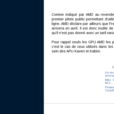
Comme indiqué par AMD au revend
premier pilote public permettant d'ut
ligne. AMD déclare par ailleurs que Fr
arrivera en avril. Il est donc inutile
qu'il n'est pas donné avec un tarif vari
Pour rappel seuls les GPU AMD les p
c'est le cas de ceux utilisés dans l
sein des APU Kaveri et Kabini.
L
Un écr
envir
MAJ : 
BF1...
Pilote
CrossF