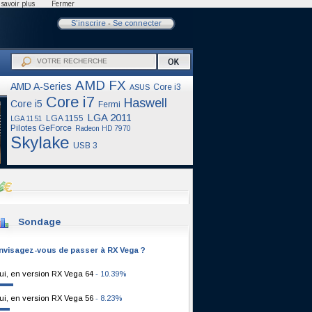
savoir plus
Fermer
S'inscrire
-
Se connecter
AMD FX
AMD A-Series
Core i3
ASUS
Core i7
Haswell
Core i5
Fermi
LGA 2011
LGA 1155
LGA 1151
Pilotes GeForce
Radeon HD 7970
Skylake
USB 3
Sondage
nvisagez-vous de passer à RX Vega ?
ui, en version RX Vega 64
- 10.39%
ui, en version RX Vega 56
- 8.23%