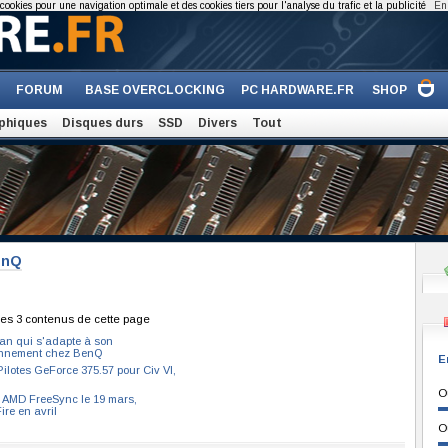
cookies pour une navigation optimale et des cookies tiers pour l'analyse du trafic et la publicité
En 
FORUM
BASE OVERCLOCKING
PC HARDWARE.FR
SHOP
phiques
Disques durs
SSD
Divers
Tout
enQ
es 3 contenus de cette page
an qui s'adapte à son
onnement chez BenQ
E
Pilotes GeForce 375.57 pour Civ VI,
O
s AMD FreeSync le 19 mars,
ire en avril
O