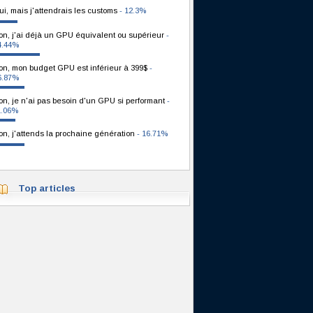
ui, mais j'attendrais les customs
- 12.3%
on, j'ai déjà un GPU équivalent ou supérieur
-
4.44%
on, mon budget GPU est inférieur à 399$
-
6.87%
on, je n'ai pas besoin d'un GPU si performant
-
1.06%
on, j'attends la prochaine génération
- 16.71%
Top articles