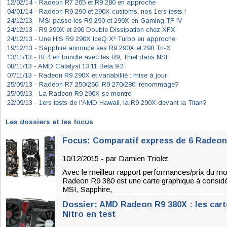
12/02/14 -
Radeon R7 265 et R9 280 en approche
04/01/14 -
Radeon R9 290 et 290X customs, nos 1ers tests !
24/12/13 -
MSI passe les R9 290 et 290X en Gaming TF IV
24/12/13 -
R9 290X et 290 Double Dissipation chez XFX
24/12/13 -
Une HIS R9 290X IceQ X² Turbo en approche
19/12/13 -
Sapphire annonce ses R9 290X et 290 Tri-X
13/11/13 -
BF4 en bundle avec les R9, Thief dans NSF
08/11/13 -
AMD Catalyst 13.11 Beta 9.2
07/11/13 -
Radeon R9 290X et variabilité : mise à jour
25/09/13 -
Radeon R7 250/260, R9 270/280: renommage?
25/09/13 -
La Radeon R9 290X se montre
22/09/13 -
1ers tests de l'AMD Hawaii, la R9 290X devant la Titan?
Les dossiers et les focus
Focus: Comparatif express de 6 Radeon
10/12/2015 - par
Damien Triolet
Avec le meilleur rapport performances/prix du m
Radeon R9 380 est une carte graphique à considér
MSI, Sapphire,
Dossier: AMD Radeon R9 380X : les cart
Nitro en test