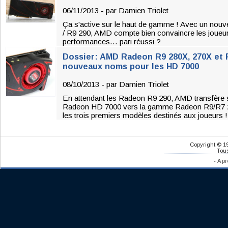
06/11/2013 - par
Damien Triolet
Ça s'active sur le haut de gamme ! Avec un no
/ R9 290, AMD compte bien convaincre les joueur
performances… pari réussi ?
Dossier: AMD Radeon R9 280X, 270X et R
nouveaux noms pour les HD 7000
08/10/2013 - par
Damien Triolet
En attendant les Radeon R9 290, AMD transfère
Radeon HD 7000 vers la gamme Radeon R9/R7 200
les trois premiers modèles destinés aux joueurs !
Copyright © 1
Tous
-
A pr