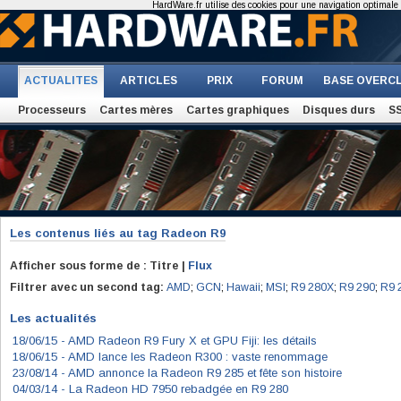
HardWare.fr utilise des cookies pour une navigation optimale et
ACTUALITES
ARTICLES
PRIX
FORUM
BASE OVERC
Processeurs
Cartes mères
Cartes graphiques
Disques durs
S
Les contenus liés au tag
Radeon R9
Afficher sous forme de : Titre |
Flux
Filtrer avec un second tag:
AMD
;
GCN
;
Hawaii
;
MSI
;
R9 280X
;
R9 290
;
R9 
Les actualités
18/06/15 -
AMD Radeon R9 Fury X et GPU Fiji: les détails
18/06/15 -
AMD lance les Radeon R300 : vaste renommage
23/08/14 -
AMD annonce la Radeon R9 285 et fête son histoire
04/03/14 -
La Radeon HD 7950 rebadgée en R9 280