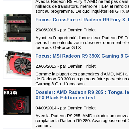
Avec la Radeon R9 Fury X AMD ne fait pas dans
milliards de transistors, mémoire HBM et refroid
sont au programme. De quoi inquiéter les GTX 9
Focus: CrossFire et Radeon R9 Fury X, F
29/06/2015 - par
Damien Triolet
Ayant eu l'opportunité d'avoir deux Radeon R9 Fu
avons bien entendu voulu observer comment elle
face aux GeForce GTX
Focus: MSI Radeon R9 390X Gaming 8 G
23/06/2015 - par
Damien Triolet
Comme la plupart des partenaires d'AMD, MSI 
de Radeon R9 300 et a pu nous faire parvenir un
Gaming 8 Go. L'occasion
Dossier: AMD Radeon R9 285 : Tonga, la
XFX Black Edition en test
04/09/2014 - par
Damien Triolet
Avec la Radeon R9 285, AMD introduit un nouvea
remplacer la Radeon R9 280. Avantageusement ? 
vérifier…