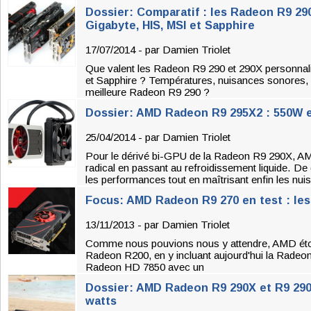
Dossier: Comparatif : les Radeon R9 29
Gigabyte, HIS, MSI et Sapphire
17/07/2014 - par
Damien Triolet
Que valent les Radeon R9 290 et 290X personnal
et Sapphire ? Températures, nuisances sonores, o
meilleure Radeon R9 290 ?
Dossier: AMD Radeon R9 295X2 : 550W e
25/04/2014 - par
Damien Triolet
Pour le dérivé bi-GPU de la Radeon R9 290X, A
radical en passant au refroidissement liquide. De
les performances tout en maîtrisant enfin les nui
Focus: AMD Radeon R9 270 en test : le
13/11/2013 - par
Damien Triolet
Comme nous pouvions nous y attendre, AMD étoff
Radeon R200, en y incluant aujourd'hui la Radeon
Radeon HD 7850 avec un
Dossier: AMD Radeon R9 290X et R9 290 
watts