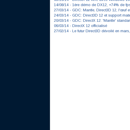
14/08/14 -
1ère démo de DX12, +74% de fp
27/03/14 -
GDC: Mantle, Direct3D 12, l'œuf e
24/03/14 -
GDC: Direct3D 12 et support matéri
20/03/14 -
GDC: DirectX 12: 'Mantle' standa
06/03/14 -
DirectX 12 officialisé
27/02/14 -
Le futur Direct3D dévoilé en mars, 