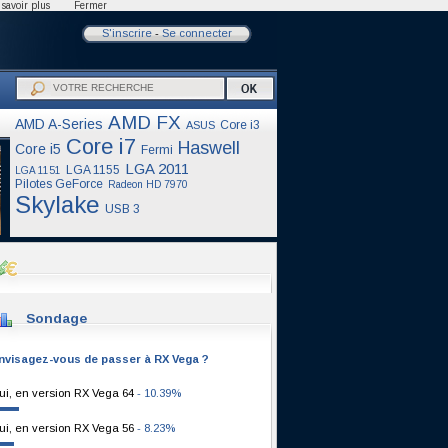
savoir plus
Fermer
S'inscrire
-
Se connecter
AMD FX
AMD A-Series
Core i3
ASUS
Core i7
Haswell
Core i5
Fermi
LGA 2011
LGA 1155
LGA 1151
Pilotes GeForce
Radeon HD 7970
Skylake
USB 3
Sondage
nvisagez-vous de passer à RX Vega ?
ui, en version RX Vega 64
- 10.39%
ui, en version RX Vega 56
- 8.23%