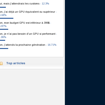
ui, mais j'attendrais les customs
- 12.3%
on, j'ai déjà un GPU équivalent ou supérieur
-
4.44%
on, mon budget GPU est inférieur à 399$
-
6.87%
on, je n'ai pas besoin d'un GPU si performant
-
1.06%
on, j'attends la prochaine génération
- 16.71%
Top articles