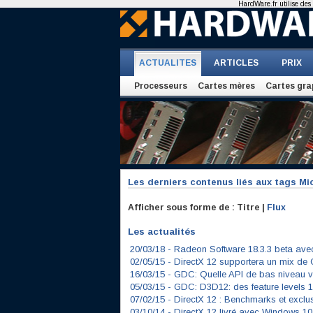
HardWare.fr utilise des 
ACTUALITES
ARTICLES
PRIX
Processeurs
Cartes mères
Cartes gra
Les derniers contenus liés aux tags
Mic
Afficher sous forme de : Titre |
Flux
Les actualités
20/03/18 -
Radeon Software 18.3.3 beta ave
02/05/15 -
DirectX 12 supportera un mix de
16/03/15 -
GDC: Quelle API de bas niveau v
05/03/15 -
GDC: D3D12: des feature levels 1
07/02/15 -
DirectX 12 : Benchmarks et exclu
03/10/14 -
DirectX 12 livré avec Windows 10