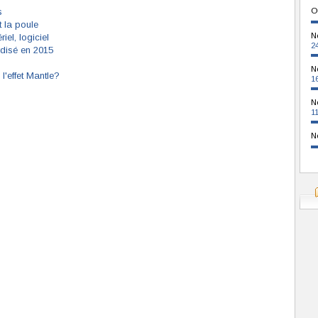
s
O
t la poule
N
el, logiciel
2
rdisé en 2015
N
l'effet Mantle?
1
N
1
N