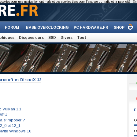
cookies pour une navigation optimale et des cookies tiers pour l'analyse du trafic et la publicité
En 
FORUM
BASE OVERCLOCKING
PC HARDWARE.FR
SHOP
phiques
Disques durs
SSD
Divers
Tout
rosoft et DirectX 12
c Vulkan 1.1
E
 GPU
a s'imposer ?
O
2_0 et 12_1
sivité Windows 10
O