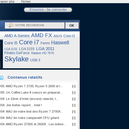
savoir plus
Fermer
S'inscrire
-
Se connecter
AMD FX
AMD A-Series
Core i3
ASUS
Core i7
Haswell
Core i5
Fermi
LGA 2011
LGA 1155
LGA 1151
Pilotes GeForce
Radeon HD 7970
Skylake
USB 3
Contenus relatifs
/05: AMD Ryzen 7 2700, Ryzen 5 2600 et I...
[
]
+
/05: Un Coffee Lake 8 coeurs en préparat...
[
]
+
/04: Le 10nm d'Intel (encore) retardé, l...
[
]
+
/04: Jim Keller rejoint... Intel !
[
]
+
/04: MAJ de notre test des Ryzen 7 2700X...
[
]
+
/04: MAJ de notre comparatif CPU géant
[
]
+
/04: AMD Ryzen 2700X et 2600X : Les même...
[
]
+