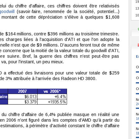
19
 du chiffre d'affaire, ces chiffres doivent être relativisés
13
goodwill
(savoir-faire, renommée de la société, potentiel...)
10
e montant de cette dépréciation s'élève à quelques $1,608
de $164 millions, contre $396 millions au troisième trimestre.
s charges liées à l'acquisition d'ATI et que l'on adopte la
nnelle n'est que de $9 millions. D'aucuns feront tout de même
 concerne que la moitié de la valeur totale du goodwill d'ATI,
e suivre. Bref, la guerre des chiffres n'est peut-être pas
E
va, pour l'instant, un peu mieux.
O
 a effectué des livraisons pour une valeur totale de $259
e de 3% attribuée à l'arrivée des Radeon HD 3800.
O
O
N
2
du chiffre d'affaire de 6,4% publiée masque en réalité une
N
1
I en 2006 n'ont figuré dans les comptes d'AMD qu'à partir du
timations, à périmètre d'activité constant le chiffre d'affaire
N
1