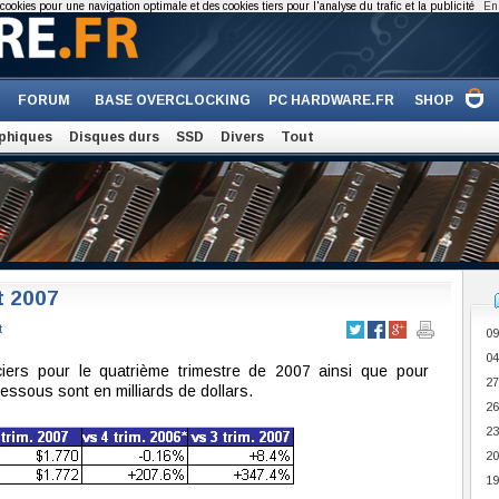
cookies pour une navigation optimale et des cookies tiers pour l'analyse du trafic et la publicité
En 
FORUM
BASE OVERCLOCKING
PC HARDWARE.FR
SHOP
phiques
Disques durs
SSD
Divers
Tout
t 2007
t
09
04
iers pour le quatrième trimestre de 2007 ainsi que pour
27
dessous sont en milliards de dollars.
26
23
20
19