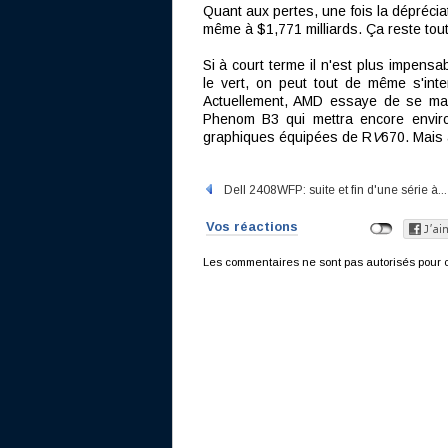
Quant aux pertes, une fois la déprécia
même à $1,771 milliards. Ça reste tou
Si à court terme il n'est plus impens
le vert, on peut tout de même s'inter
Actuellement, AMD essaye de se mai
Phenom B3 qui mettra encore enviro
graphiques équipées de R
V
670. Mais 
Dell 2408WFP: suite et fin d'une série à...
Vos réactions
Les commentaires ne sont pas autorisés pour c