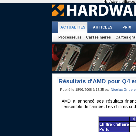
HardWare.fr utilise des 
ACTUALITES
ARTICLES
PRIX
Processeurs
Cartes mères
Cartes gra
Résultats d'AMD pour Q4 e
Publié le 18/01/2008 à 13:35 par
Nicolas Gridele
AMD a annoncé ses résultats financ
l'ensemble de l'année. Les chiffres ci-