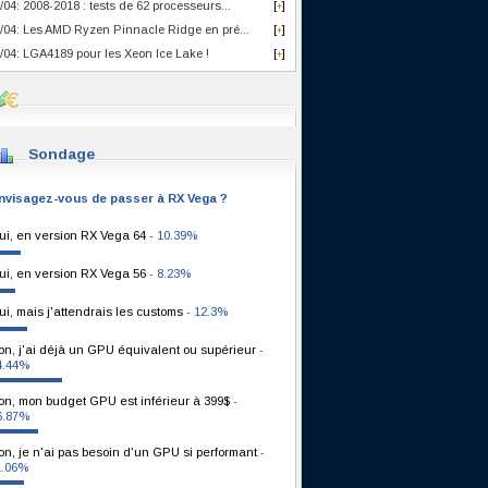
/04: 2008-2018 : tests de 62 processeurs...
[
]
+
/04: Les AMD Ryzen Pinnacle Ridge en pré...
[
]
+
/04: LGA4189 pour les Xeon Ice Lake !
[
]
+
Sondage
nvisagez-vous de passer à RX Vega ?
ui, en version RX Vega 64
- 10.39%
ui, en version RX Vega 56
- 8.23%
ui, mais j'attendrais les customs
- 12.3%
on, j'ai déjà un GPU équivalent ou supérieur
-
4.44%
on, mon budget GPU est inférieur à 399$
-
6.87%
on, je n'ai pas besoin d'un GPU si performant
-
1.06%