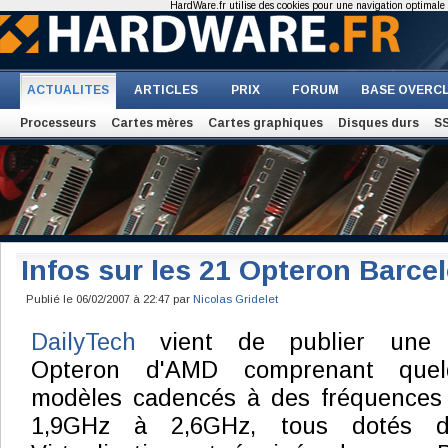
HardWare.fr utilise des cookies pour une navigation optimale et
ACTUALITES
ARTICLES
PRIX
FORUM
BASE OVERC
Processeurs
Cartes mères
Cartes graphiques
Disques durs
S
Infos sur les 21 Opteron Barce
Publié le 06/02/2007 à 22:47 par
Nicolas Gridelet
DailyTech
vient de publier une 
Opteron d'AMD comprenant que
modèles cadencés à des fréquences 
1,9GHz à 2,6GHz, tous dotés 