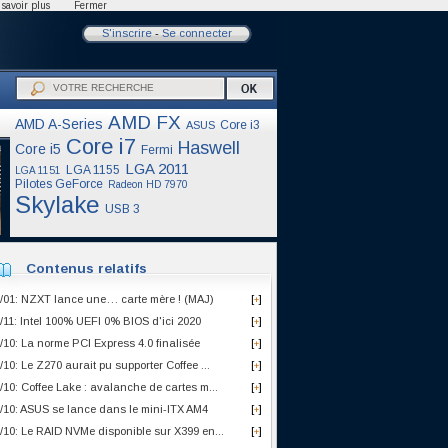
savoir plus
Fermer
S'inscrire
-
Se connecter
AMD FX
AMD A-Series
Core i3
ASUS
Core i7
Haswell
Core i5
Fermi
LGA 2011
LGA 1155
LGA 1151
Pilotes GeForce
Radeon HD 7970
Skylake
USB 3
Contenus relatifs
/01: NZXT lance une… carte mère ! (MAJ)
[
]
+
/11: Intel 100% UEFI 0% BIOS d'ici 2020
[
]
+
/10: La norme PCI Express 4.0 finalisée
[
]
+
/10: Le Z270 aurait pu supporter Coffee ...
[
]
+
/10: Coffee Lake : avalanche de cartes m...
[
]
+
/10: ASUS se lance dans le mini-ITX AM4
[
]
+
/10: Le RAID NVMe disponible sur X399 en...
[
]
+