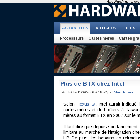
HardWare.fr utilise des 
ACTUALITES
ARTICLES
PRIX
Processeurs
Cartes mères
Cartes gra
Plus de BTX chez Intel
Publié le 11/09/2006 à 18:52 par
Marc Prieur
Selon
Hexus
, Intel aurait indiqu
cartes mères et de boîtiers à Taiwan 
mères au format BTX en 2007 sur le ma
Il faut dire que depuis son lancement
limitant au marché de l’intégration ch
HP. De plus, les besoins en refroidi