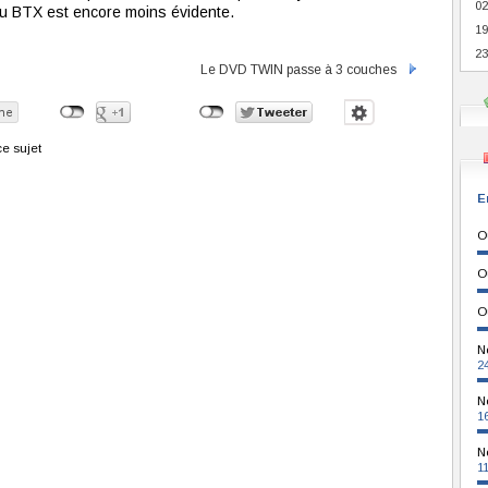
02
 du BTX est encore moins évidente.
19
23
Le DVD TWIN passe à 3 couches
e sujet
E
O
O
O
N
2
N
1
N
1