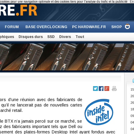
cookies pour une navigation optimale et des cookies tiers pour l'analyse du trafic et la publicité
En 
FORUM
BASE OVERCLOCKING
PC HARDWARE.FR
SHOP
phiques
Disques durs
SSD
Divers
Tout
15
20
é lors d’une réunion avec des fabricants de
26
qu’il ne lancerait pas de nouvelles cartes
18
rché retail.
09
, le BTX n’a jamais percé sur ce marché, se
04
ez des fabricants important tels que Dell ou
04
ssement des plates-formes Desktop Intel ayant fondus avec