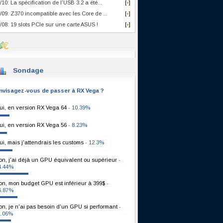
/10: La spécification de l'USB 3.2 a été...
[
]
+
/09: Z370 incompatible avec les Core de ...
[
]
+
/08: 19 slots PCIe sur une carte ASUS !
[
]
+
Sondage
nvisagez-vous de passer à RX Vega ?
ui, en version RX Vega 64
- 10.39%
ui, en version RX Vega 56
- 8.23%
ui, mais j'attendrais les customs
- 12.3%
on, j'ai déjà un GPU équivalent ou supérieur
-
4.44%
on, mon budget GPU est inférieur à 399$
-
6.87%
on, je n'ai pas besoin d'un GPU si performant
-
1.06%