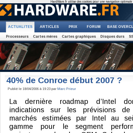
HardWare.fr utilise des cookies pour une navigation optimale et
ACTUALITES
ARTICLES
PRIX
FORUM
BASE OVERC
Processeurs
Cartes mères
Cartes graphiques
Disques durs
S
40% de Conroe début 2007 ?
Publié le 18/04/2006 à 19:23 par
Marc Prieur
La dernière roadmap d’Intel d
indications sur les prévisions d
marchés estimées par Intel au se
gamme pour le segment perfor