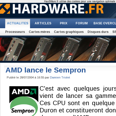
HardWare.fr utilise des cookies pour une navigation optimale et
ACTUALITES
ARTICLES
PRIX
FORUM
BASE OVERC
Processeurs
Cartes mères
Cartes graphiques
Disques durs
S
AMD lance le Sempron
Publié le 28/07/2004 à 16:55 par
Damien Triolet
C'est avec quelques jou
vient de lancer sa gamm
Ces CPU sont en quelque 
Duron et constitueront don