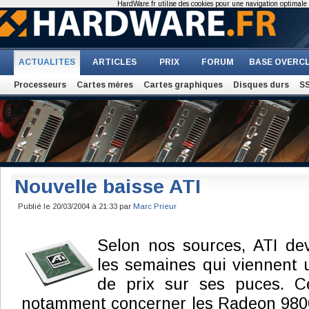
HardWare.fr utilise des cookies pour une navigation optimale et
ACTUALITES
ARTICLES
PRIX
FORUM
BASE OVERC
Processeurs
Cartes mères
Cartes graphiques
Disques durs
S
Nouvelle baisse ATI
Publié le 20/03/2004 à 21:33 par
Marc Prieur
Selon nos sources, ATI dev
les semaines qui viennent 
de prix sur ses puces. Ce
notamment concerner les Radeon 9800